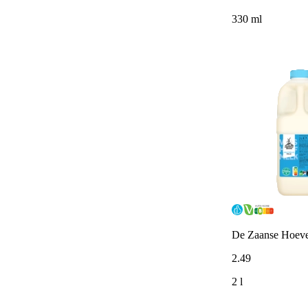
330 ml
De Zaanse Hoeve
2
.
49
2 l