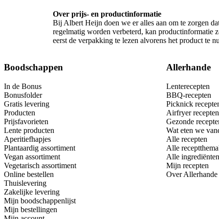
Over prijs- en productinformatie
Bij Albert Heijn doen we er alles aan om te zorgen da
regelmatig worden verbeterd, kan productinformatie z
eerst de verpakking te lezen alvorens het product te 
Boodschappen
Allerhande
In de Bonus
Lenterecepten
Bonusfolder
BBQ-recepten
Gratis levering
Picknick recepte
Producten
Airfryer recepten
Prijsfavorieten
Gezonde recepte
Lente producten
Wat eten we van
Aperitiefhapjes
Alle recepten
Plantaardig assortiment
Alle receptthema
Vegan assortiment
Alle ingrediënte
Vegetarisch assortiment
Mijn recepten
Online bestellen
Over Allerhande
Thuislevering
Zakelijke levering
Mijn boodschappenlijst
Mijn bestellingen
Mijn account