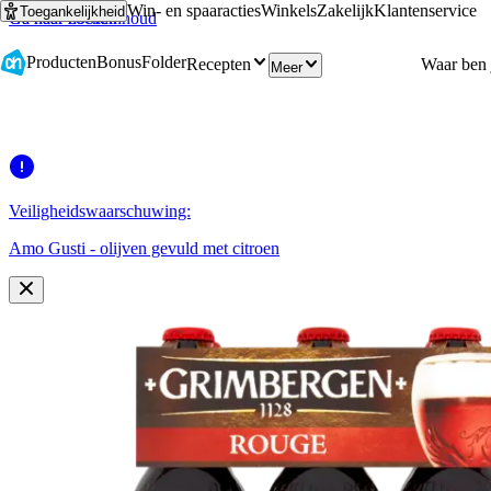
Win- en spaaracties
Winkels
Zakelijk
Klantenservice
Toegankelijkheid
Ga naar hoofdinhoud
Ga naar zoeken
Producten
Bonus
Folder
Recepten
Meer
Veiligheidswaarschuwing:
Amo Gusti - olijven gevuld met citroen