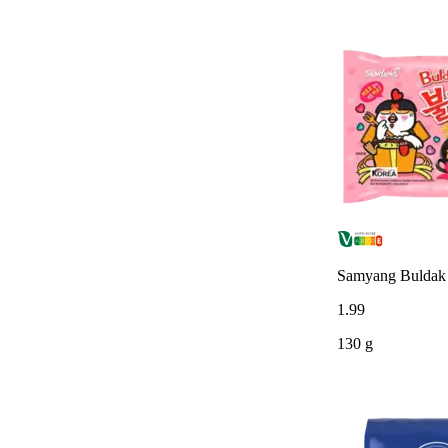
Samyang Buldak 
1
.
99
130 g