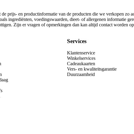
t de prijs- en productinformatie van de producten die we verkopen zo a
oals ingrediënten, voedingswaarden, dieet- of allergenen informatie ge
nuttigen. Zijn er vragen of opmerkingen dan kan altijd contact worden 
Services
Klantenservice
Winkelservices
n
Cadeaukaarten
Vers- en kwaliteitsgarantie
n
Duurzaamheid
daag
's
n