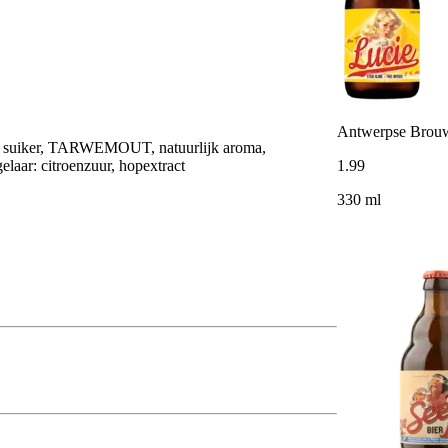
Antwerpse Brou
 suiker, TARWEMOUT, natuurlijk aroma,
1
.
99
aar: citroenzuur, hopextract
330 ml