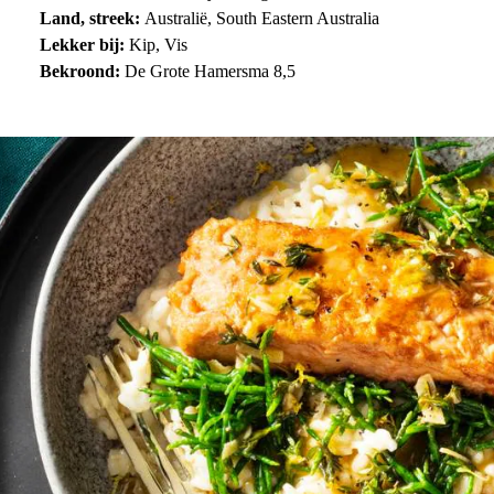
Land, streek:
Australië, South Eastern Australia
Lekker bij:
Kip, Vis
Bekroond:
De Grote Hamersma 8,5