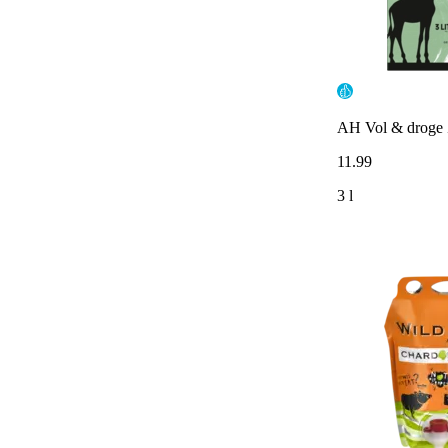
AH Vol & droge Z
11
.
99
3 l