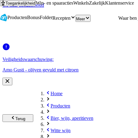
Win- en spaaracties
Winkels
Zakelijk
Klantenservice
Toegankelijkheid
Ga naar hoofdinhoud
Ga naar zoeken
Producten
Bonus
Folder
Recepten
Meer
Veiligheidswaarschuwing:
Amo Gusti - olijven gevuld met citroen
Home
Producten
Bier, wijn, aperitieven
Terug
Witte wijn