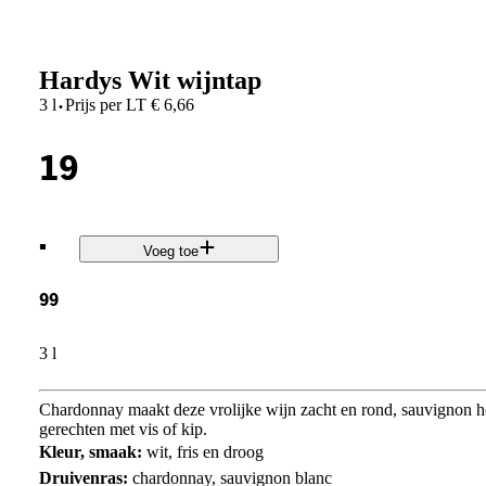
Hardys Wit wijntap
·
3 l
Prijs per
LT
€
6,66
19
.
Voeg toe
99
3 l
Chardonnay maakt deze vrolijke wijn zacht en rond, sauvignon hou
gerechten met vis of kip.
Kleur, smaak:
wit, fris en droog
Druivenras:
chardonnay, sauvignon blanc