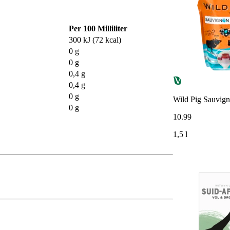
Per 100 Milliliter
300 kJ (72 kcal)
0 g
0 g
0,4 g
0,4 g
0 g
Wild Pig Sauvign
0 g
10
.
99
1,5 l