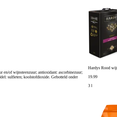
Hardys Rood wij
ur en/of wijnsteenzuur; antioxidant: ascorbinezuur;
19
.
99
ddel: sulfieten; koolstofdioxide. Gebotteld onder
3 l