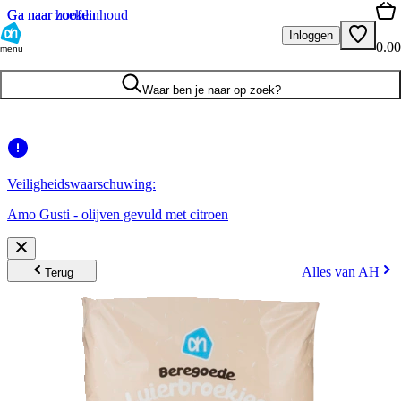
Ga naar hoofdinhoud
Ga naar zoeken
Inloggen
0.00
menu
Waar ben je naar op zoek?
Veiligheidswaarschuwing:
Amo Gusti - olijven gevuld met citroen
Alles van AH
Terug