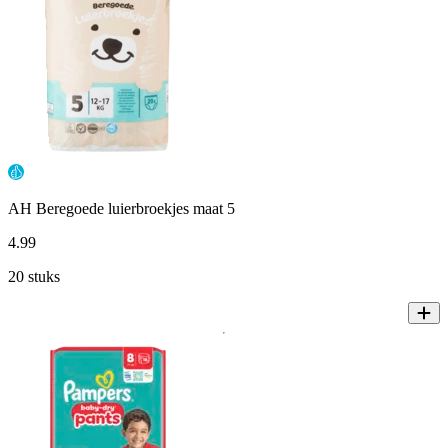
AH Beregoede luierbroekjes maat 5
4
.
99
20 stuks