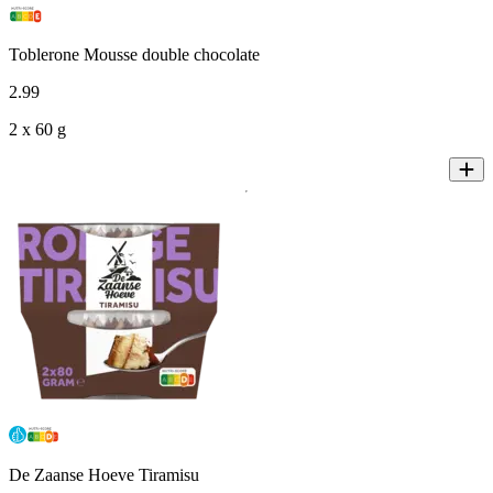
Toblerone Mousse double chocolate
2
.
99
2 x 60 g
De Zaanse Hoeve Tiramisu