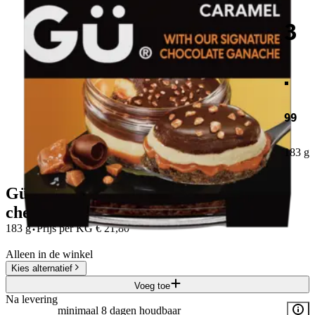
3
.
99
183 g
Gü Chocolate & salted caramel
cheesecake
·
183 g
Prijs per
KG
€
21,80
Alleen in de winkel
Kies alternatief
Voeg toe
Na levering
minimaal 8 dagen houdbaar