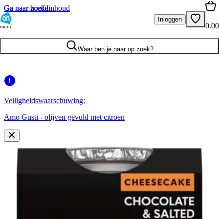
Ga naar hoofdinhoud
Ga naar zoeken
Inloggen
0.00
menu
Waar ben je naar op zoek?
Veiligheidswaarschuwing:
Amo Gusti - olijven gevuld met citroen