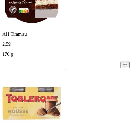
AH Tiramisu
2
.
59
170 g