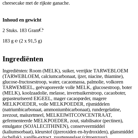
cheesecake met de rijkste ganache.
Inhoud en gewicht
2 Stuks. 183 Gram
183 g ℮ (2 x 91,5 g)
Ingrediënten
Ingrediënten: Room (MELK), suiker, verrijkte TARWEBLOEM
(TARWEBLOEM, calciumcarbonaat, ijzer, niacine, thiamine),
glucose-fructosestroop, water, cacaomassa, palmolie, volkoren
TARWEMEEL, geëvaporeerde volle MELK, glucosestroop, boter
(MELK), koolzaadolie, melasse, invertsuikerstroop, cacaoboter,
gepasteuriseerd EIGEEL, mager cacaopœder, magere
MELKPOEDER, volle MELKPOEDER, rijsmiddelen
(natriumbicarbonaat, ammoniumbicarbonaat), rundergelatine,
zeezout, maïszetmeel, MELKEIWITCONCENTRAAT,
gefermenteerde MELKPOEDER, zout, stabilisator (pectinen),
emulgator (SOJALECITHINEN), conserveermiddel
(kaliumsorbaat), kleurstof (ijzeroxiden en-hydroxiden), glansmiddel
(schellak), vanille-extract, zuurteregelaar (citroenzuur),