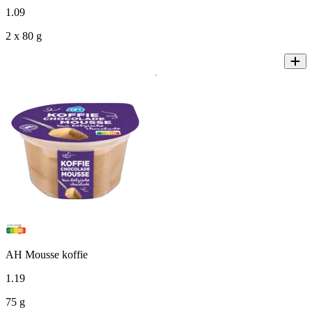
1
.
09
2 x 80 g
AH Mousse koffie
1
.
19
75 g