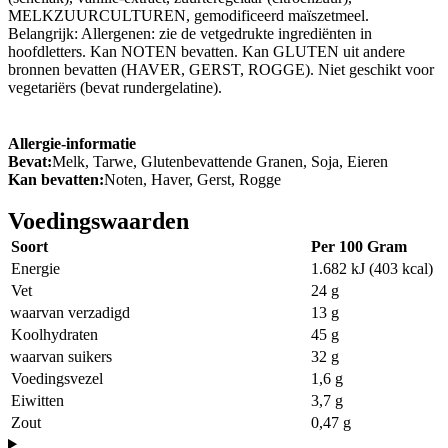
MELKZUURCULTUREN, gemodificeerd maïszetmeel.
Belangrijk: Allergenen: zie de vetgedrukte ingrediënten in
hoofdletters. Kan NOTEN bevatten. Kan GLUTEN uit andere
bronnen bevatten (HAVER, GERST, ROGGE). Niet geschikt voor
vegetariërs (bevat rundergelatine).
Allergie-informatie
Bevat:
Melk, Tarwe, Glutenbevattende Granen, Soja, Eieren
Kan bevatten:
Noten, Haver, Gerst, Rogge
Voedingswaarden
Soort
Per 100 Gram
Energie
1.682 kJ (403 kcal)
Vet
24 g
waarvan verzadigd
13 g
Koolhydraten
45 g
waarvan suikers
32 g
Voedingsvezel
1,6 g
Eiwitten
3,7 g
Zout
0,47 g