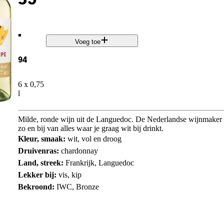
.
Voeg toe
94
6 x 0,75
l
Milde, ronde wijn uit de Languedoc. De Nederlandse wijnmaker I
zo en bij van alles waar je graag wit bij drinkt.
Kleur, smaak:
wit, vol en droog
Druivenras:
chardonnay
Land, streek:
Frankrijk, Languedoc
Lekker bij:
vis, kip
Bekroond:
IWC, Bronze