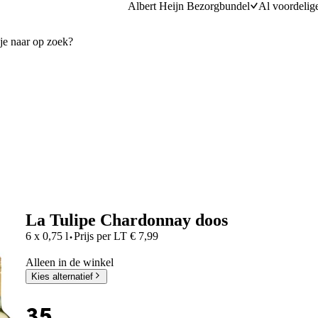
Albert Heijn Bezorgbundel
Al voordelig
La Tulipe Chardonnay doos
·
6 x 0,75 l
Prijs per
LT
€
7,99
Alleen in de winkel
Kies alternatief
35