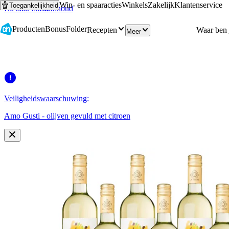
Win- en spaaracties
Winkels
Zakelijk
Klantenservice
Toegankelijkheid
Ga naar hoofdinhoud
Ga naar zoeken
Producten
Bonus
Folder
Recepten
Meer
Veiligheidswaarschuwing:
Amo Gusti - olijven gevuld met citroen