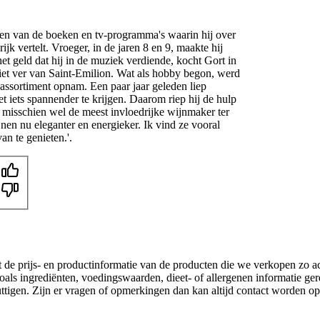
n en van de boeken en tv-programma's waarin hij over
jk vertelt. Vroeger, in de jaren 8 en 9, maakte hij
t geld dat hij in de muziek verdiende, kocht Gort in
et ver van Saint-Emilion. Wat als hobby begon, werd
t assortiment opnam. Een paar jaar geleden liep
net iets spannender te krijgen. Daarom riep hij de hulp
 misschien wel de meest invloedrijke wijnmaker ter
nen nu eleganter en energieker. Ik vind ze vooral
an te genieten.'.
t de prijs- en productinformatie van de producten die we verkopen zo a
oals ingrediënten, voedingswaarden, dieet- of allergenen informatie ge
nuttigen. Zijn er vragen of opmerkingen dan kan altijd contact worden 