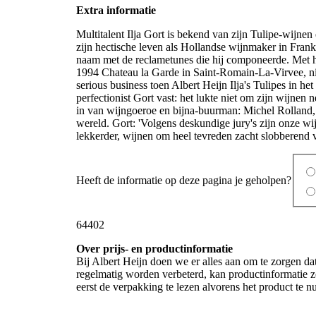
Extra informatie
Multitalent Ilja Gort is bekend van zijn Tulipe-wijne
zijn hectische leven als Hollandse wijnmaker in Frankri
naam met de reclametunes die hij componeerde. Met he
1994 Chateau la Garde in Saint-Romain-La-Virvee, ni
serious business toen Albert Heijn Ilja's Tulipes in he
perfectionist Gort vast: het lukte niet om zijn wijnen 
in van wijngoeroe en bijna-buurman: Michel Rolland,
wereld. Gort: 'Volgens deskundige jury's zijn onze wij
lekkerder, wijnen om heel tevreden zacht slobberend v
Heeft de informatie op deze pagina je geholpen?
64402
Over prijs- en productinformatie
Bij Albert Heijn doen we er alles aan om te zorgen da
regelmatig worden verbeterd, kan productinformatie z
eerst de verpakking te lezen alvorens het product te 