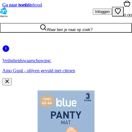
Ga naar hoofdinhoud
Ga naar zoeken
Inloggen
0.00
menu
Waar ben je naar op zoek?
Veiligheidswaarschuwing:
Amo Gusti - olijven gevuld met citroen