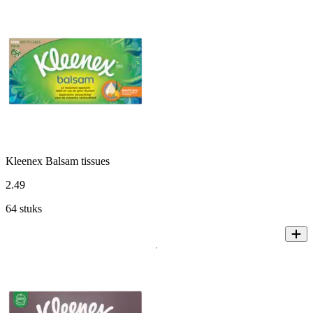
Kleenex Balsam tissues
2
.
49
64 stuks