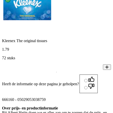
Kleenex The original tissues
1
.
79
72 stuks
Heeft de informatie op deze pagina je geholpen?
666160
-
05029053038759
Over prijs- en productinformatie
Bij Albert Heijn doen we er alles aan om te zorgen dat de prijs- en