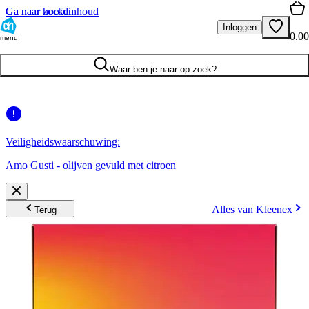
Ga naar hoofdinhoud
Ga naar zoeken
Inloggen
0.00
menu
Waar ben je naar op zoek?
Veiligheidswaarschuwing:
Amo Gusti - olijven gevuld met citroen
Alles van Kleenex
Terug