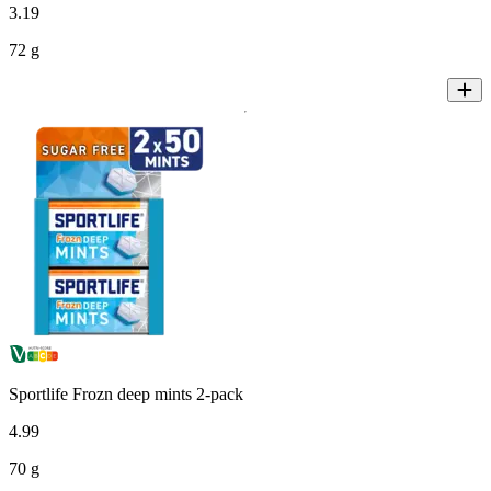
3
.
19
72 g
Sportlife Frozn deep mints 2-pack
4
.
99
70 g