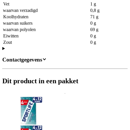
Vet
1 g
waarvan verzadigd
0,8 g
Koolhydraten
71 g
waarvan suikers
0 g
waarvan polyolen
69 g
Eiwitten
0 g
Zout
0 g
Contactgegevens
Dit product in een pakket