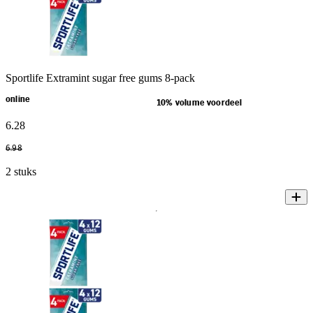
Sportlife Extramint sugar free gums 8-pack
online
10% volume voordeel
6
.
28
6
.
98
2 stuks