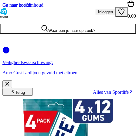
Ga naar hoofdinhoud
Ga naar zoeken
Inloggen
0.00
menu
Waar ben je naar op zoek?
Veiligheidswaarschuwing:
Amo Gusti - olijven gevuld met citroen
Alles van Sportlife
Terug