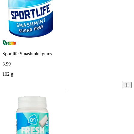
Sportlife Smashmint gums
3
.
99
102 g