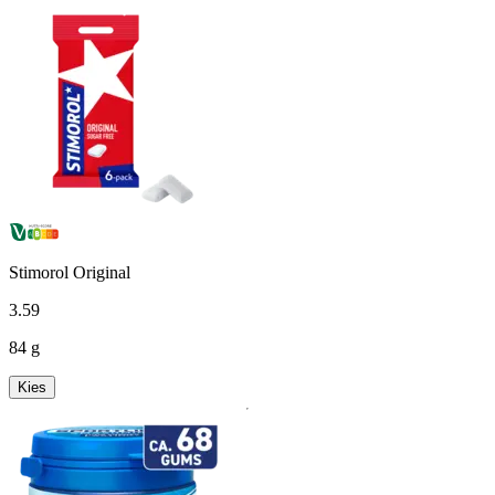
Stimorol Original
3
.
59
84 g
Kies