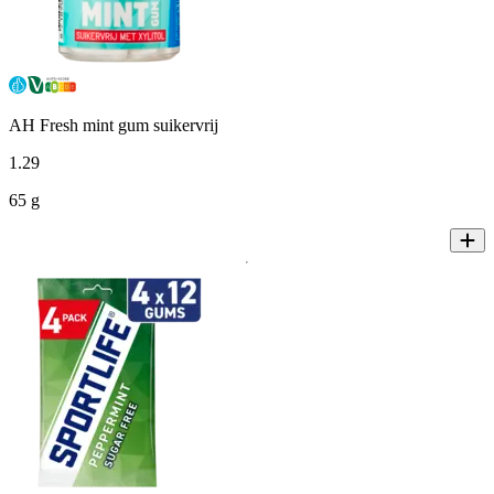
AH Fresh mint gum suikervrij
1
.
29
65 g