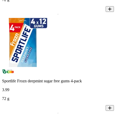
Sportlife Frozn deepmint sugar free gums 4-pack
3
.
99
72 g