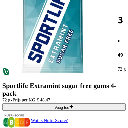
3
.
49
72 g
Sportlife Extramint sugar free gums 4-
pack
·
72 g
Prijs per
KG
€
48,47
Voeg toe
Wat is Nutri-Score?