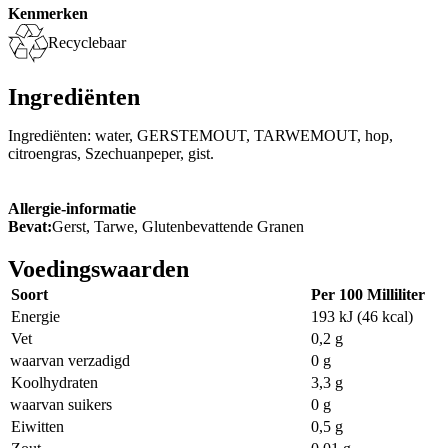
Kenmerken
Recyclebaar
Ingrediënten
Ingrediënten: water, GERSTEMOUT, TARWEMOUT, hop,
citroengras, Szechuanpeper, gist.
Allergie-informatie
Bevat:
Gerst, Tarwe, Glutenbevattende Granen
Voedingswaarden
Soort
Per 100 Milliliter
Energie
193 kJ (46 kcal)
Vet
0,2 g
waarvan verzadigd
0 g
Koolhydraten
3,3 g
waarvan suikers
0 g
Eiwitten
0,5 g