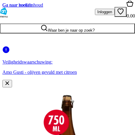
Ga naar hoofdinhoud
Ga naar zoeken
Inloggen
0.00
menu
Waar ben je naar op zoek?
Veiligheidswaarschuwing:
Amo Gusti - olijven gevuld met citroen