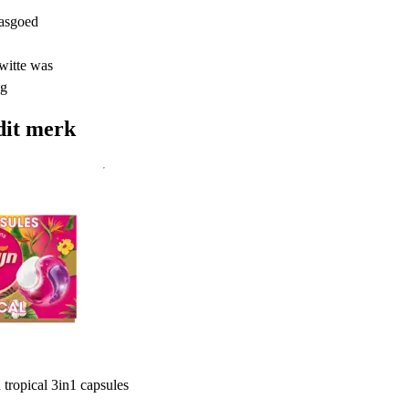
wasgoed
 witte was
ng
dit merk
 tropical 3in1 capsules