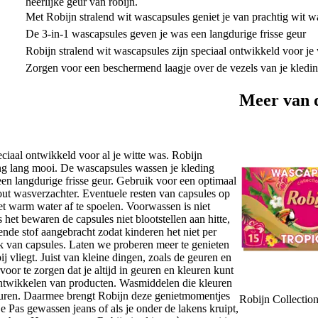
heerlijke geur van robijn.
Met Robijn stralend wit wascapsules geniet je van prachtig wit 
De 3-in-1 wascapsules geven je was een langdurige frisse geur
Robijn stralend wit wascapsules zijn speciaal ontwikkeld voor je
Zorgen voor een beschermend laagje over de vezels van je kledi
Meer van 
eciaal ontwikkeld voor al je witte was. Robijn
ing lang mooi. De wascapsules wassen je kleding
en langdurige frisse geur. Gebruik voor een optimaal
out wasverzachter. Eventuele resten van capsules op
 warm water af te spoelen. Voorwassen is niet
het bewaren de capsules niet blootstellen aan hitte,
ende stof aangebracht zodat kinderen het niet per
 van capsules. Laten we proberen meer te genieten
j vliegt. Juist van kleine dingen, zoals de geuren en
voor te zorgen dat je altijd in geuren en kleuren kunt
 ontwikkelen van producten. Wasmiddelen die kleuren
euren. Daarmee brengt Robijn deze genietmomentjes
Robijn Collection
je Pas gewassen jeans of als je onder de lakens kruipt,