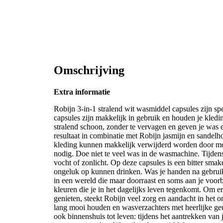
Omschrijving
Extra informatie
Robijn 3-in-1 stralend wit wasmiddel capsules zijn sp
capsules zijn makkelijk in gebruik en houden je kled
stralend schoon, zonder te vervagen en geven je was e
resultaat in combinatie met Robijn jasmijn en sandelh
kleding kunnen makkelijk verwijderd worden door met
nodig. Doe niet te veel was in de wasmachine. Tijdens 
vocht of zonlicht. Op deze capsules is een bitter smak
ongeluk op kunnen drinken. Was je handen na gebruik
in een wereld die maar doorraast en soms aan je voorbi
kleuren die je in het dagelijks leven tegenkomt. Om er
genieten, steekt Robijn veel zorg en aandacht in het
lang mooi houden en wasverzachters met heerlijke g
ook binnenshuis tot leven: tijdens het aantrekken van 