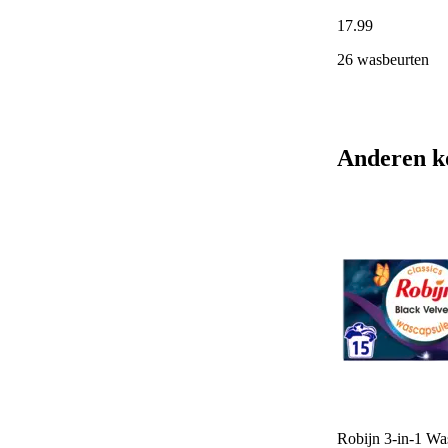
17
.
99
26 wasbeurten
Anderen k
Robijn 3-in-1 Wa