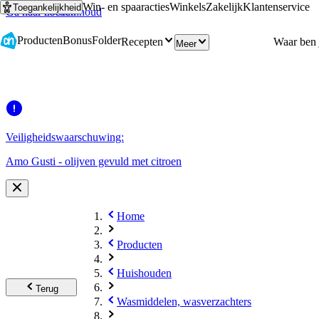
Win- en spaaracties
Winkels
Zakelijk
Klantenservice
Toegankelijkheid
Ga naar hoofdinhoud
Ga naar zoeken
Producten
Bonus
Folder
Recepten
Meer
Veiligheidswaarschuwing:
Amo Gusti - olijven gevuld met citroen
Home
Producten
Huishouden
Terug
Wasmiddelen, wasverzachters