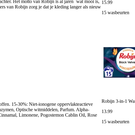
hter. Het motto van Robijn is al jaren `wat mooi is,
15
.
99
s van Robijn zorg je dat je kleding langer als nieuw
15 wasbeurten
Robijn 3-in-1 Wa
offen. 15-30%: Niet-ionogene oppervlakteactieve
Enzymen, Optische witmiddelen, Parfum. Alpha-
13
.
99
 Cinnamal, Limonene, Pogostemon Cablin Oil, Rose
15 wasbeurten