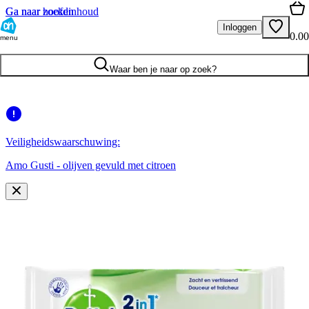
Ga naar hoofdinhoud
Ga naar zoeken
Inloggen
0.00
menu
Waar ben je naar op zoek?
Veiligheidswaarschuwing:
Amo Gusti - olijven gevuld met citroen