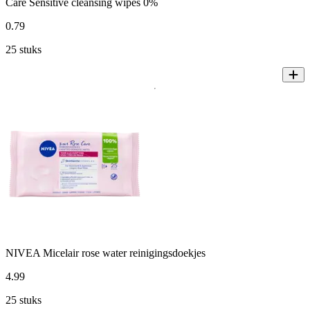
Care Sensitive cleansing wipes 0%
0
.
79
25 stuks
NIVEA Micelair rose water reinigingsdoekjes
4
.
99
25 stuks