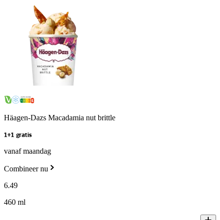
Häagen-Dazs Macadamia nut brittle
1+1 gratis
vanaf maandag
Combineer nu
6
.
49
460 ml