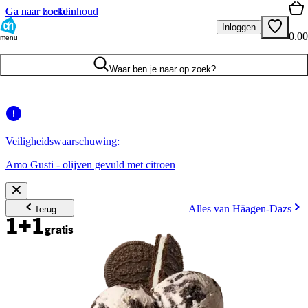
Ga naar hoofdinhoud
Ga naar zoeken
Inloggen
0.00
menu
Waar ben je naar op zoek?
Veiligheidswaarschuwing:
Amo Gusti - olijven gevuld met citroen
Alles van Häagen-Dazs
Terug
1+1
gratis