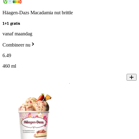
Häagen-Dazs Macadamia nut brittle
1+1 gratis
vanaf maandag
Combineer nu
6
.
49
460 ml