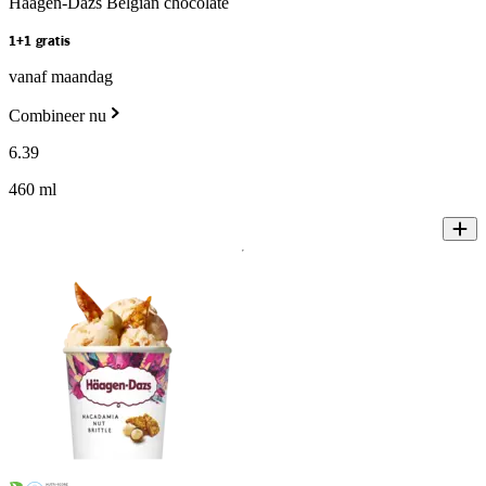
Häagen-Dazs Belgian chocolate
1+1 gratis
vanaf maandag
Combineer nu
6
.
39
460 ml