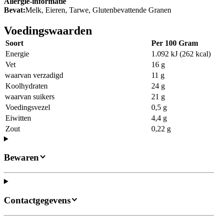
Allergie-informatie
Bevat:
Melk, Eieren, Tarwe, Glutenbevattende Granen
Voedingswaarden
Soort
Per 100 Gram
Energie
1.092 kJ (262 kcal)
Vet
16 g
waarvan verzadigd
11 g
Koolhydraten
24 g
waarvan suikers
21 g
Voedingsvezel
0,5 g
Eiwitten
4,4 g
Zout
0,22 g
Bewaren
Contactgegevens