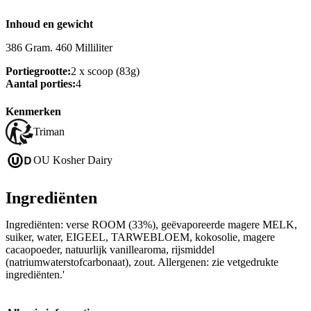
Inhoud en gewicht
386 Gram. 460 Milliliter
Portiegrootte:
2 x scoop (83g)
Aantal porties:
4
Kenmerken
Triman
OU Kosher Dairy
Ingrediënten
Ingrediënten: verse ROOM (33%), geëvaporeerde magere MELK,
suiker, water, EIGEEL, TARWEBLOEM, kokosolie, magere
cacaopoeder, natuurlijk vanillearoma, rijsmiddel
(natriumwaterstofcarbonaat), zout. Allergenen: zie vetgedrukte
ingrediënten.'