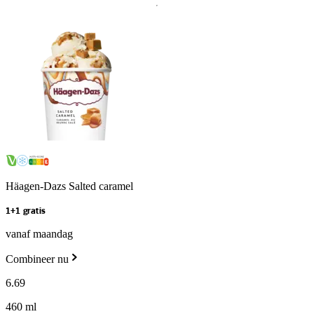
Häagen-Dazs Salted caramel
1+1 gratis
vanaf maandag
Combineer nu
6
.
69
460 ml