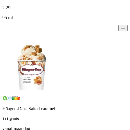
2
.
29
95 ml
Häagen-Dazs Salted caramel
1+1 gratis
vanaf maandag