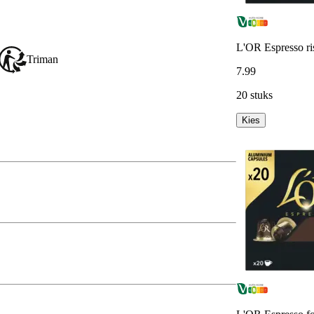
L'OR Espresso ris
Triman
7
.
99
20 stuks
Kies