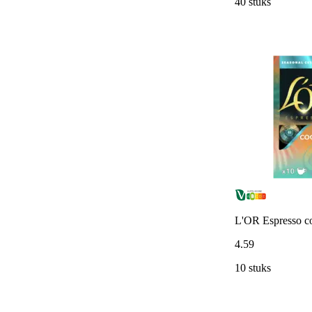
40 stuks
L'OR Espresso co
4
.
59
10 stuks