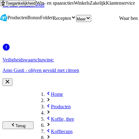
Win- en spaaracties
Winkels
Zakelijk
Klantenservice
Toegankelijkheid
Ga naar hoofdinhoud
Ga naar zoeken
Producten
Bonus
Folder
Recepten
Meer
Veiligheidswaarschuwing:
Amo Gusti - olijven gevuld met citroen
Home
Producten
Koffie, thee
Terug
Koffiecups