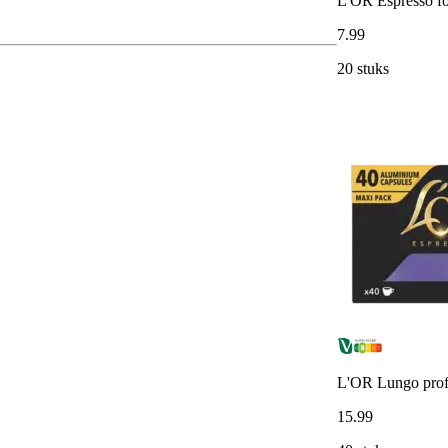
L'OR Espresso fo
7
.
99
20 stuks
L'OR Lungo prof
15
.
99