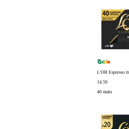
L'OR Espresso ris
14
.
59
40 stuks