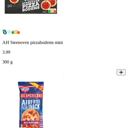
AH Steenoven pizzabodems mini
3
.
99
300 g