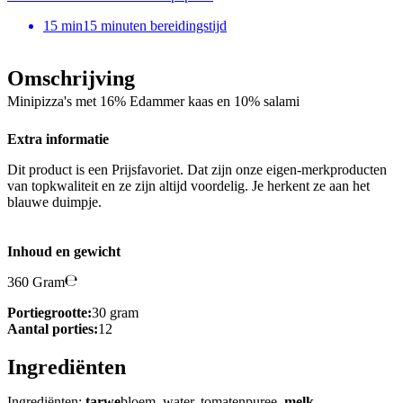
15
min
15 minuten bereidingstijd
Omschrijving
Minipizza's met 16% Edammer kaas en 10% salami
Extra informatie
Dit product is een Prijsfavoriet. Dat zijn onze eigen-merkproducten
van topkwaliteit en ze zijn altijd voordelig. Je herkent ze aan het
blauwe duimpje.
Inhoud en gewicht
360 Gram
Portiegrootte:
30 gram
Aantal porties:
12
Ingrediënten
Ingrediënten:
tarwe
bloem, water, tomatenpuree,
melk
,