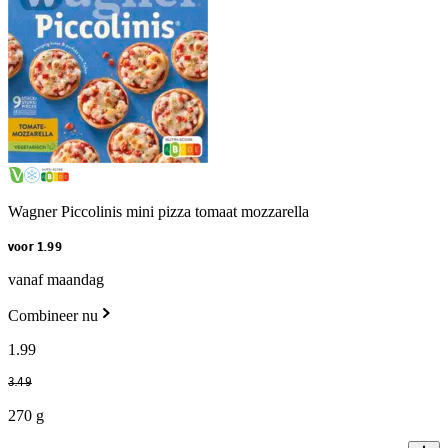
Wagner Piccolinis mini pizza tomaat mozzarella
voor 1.99
vanaf maandag
Combineer nu
1
.
99
3
.
49
270 g