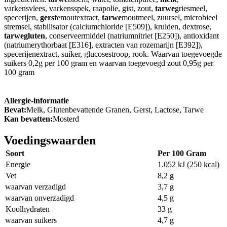
varkensvlees, varkensspek, raapolie, gist, zout,
tarwe
griesmeel,
specerijen,
gerst
emoutextract,
tarwe
moutmeel, zuursel, microbieel
stremsel, stabilisator (calciumchloride [E509]), kruiden, dextrose,
tarwegluten
, conserveermiddel (natriumnitriet [E250]), antioxidant
(natriumerythorbaat [E316], extracten van rozemarijn [E392]),
specerijenextract, suiker, glucosestroop, rook. Waarvan toegevoegde
suikers 0,2g per 100 gram en waarvan toegevoegd zout 0,95g per
100 gram
Allergie-informatie
Bevat:
Melk, Glutenbevattende Granen, Gerst, Lactose, Tarwe
Kan bevatten:
Mosterd
Voedingswaarden
Soort
Per 100 Gram
Energie
1.052 kJ (250 kcal)
Vet
8,2 g
waarvan verzadigd
3,7 g
waarvan onverzadigd
4,5 g
Koolhydraten
33 g
waarvan suikers
4,7 g