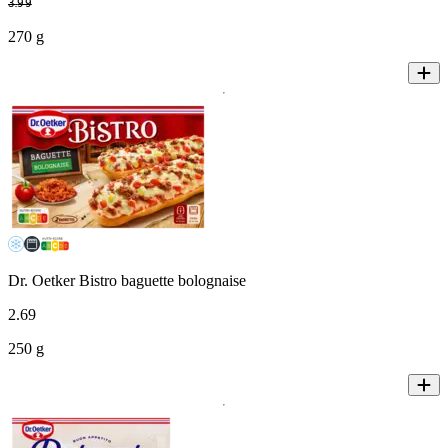
3
.
99
270 g
Dr. Oetker Bistro baguette bolognaise
2
.
69
250 g