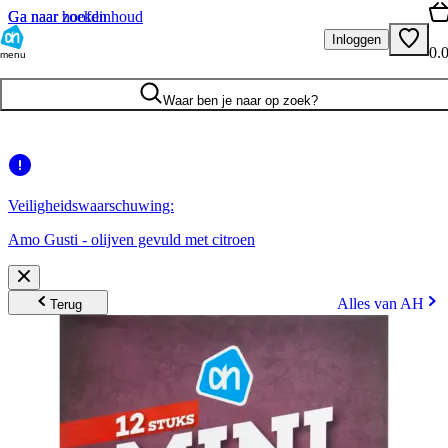
Ga naar hoofdinhoud
Ga naar zoeken
Inloggen
0.
menu
Waar ben je naar op zoek?
Veiligheidswaarschuwing:
Amo Gusti - olijven gevuld met citroen
Alles van AH
Terug