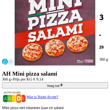
3
.
29
360 g
AH Mini pizza salami
·
360 g
Prijs per
KG
€
9,14
Voeg toe
Wat is Nutri-Score?
Mini pizza met edammer kaas en salami