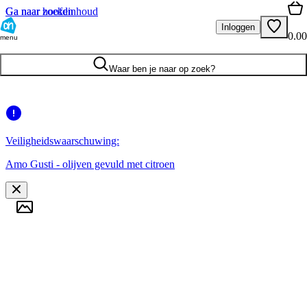
Ga naar hoofdinhoud
Ga naar zoeken
Inloggen
0.00
menu
Waar ben je naar op zoek?
Veiligheidswaarschuwing:
Amo Gusti - olijven gevuld met citroen