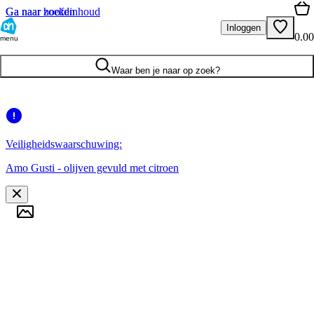
Ga naar hoofdinhoud
Ga naar zoeken
Inloggen
0.00
menu
Waar ben je naar op zoek?
Veiligheidswaarschuwing:
Amo Gusti - olijven gevuld met citroen