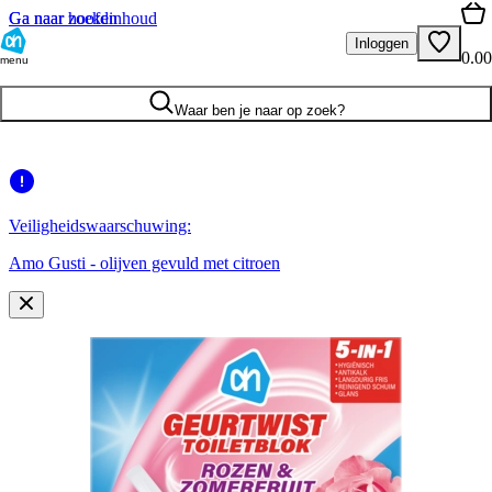
Ga naar hoofdinhoud
Ga naar zoeken
Inloggen
0.00
menu
Waar ben je naar op zoek?
Veiligheidswaarschuwing:
Amo Gusti - olijven gevuld met citroen