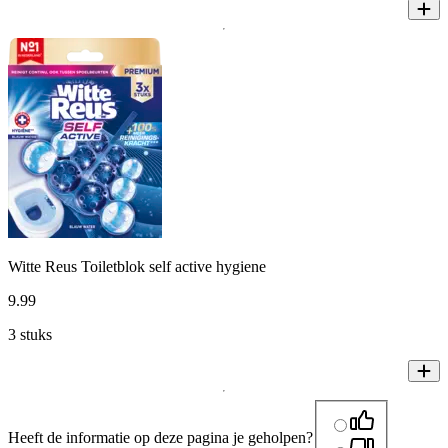
Witte Reus Toiletblok self active hygiene
9
.
99
3 stuks
Heeft de informatie op deze pagina je geholpen?