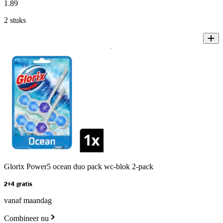
1
.
89
2 stuks
Glorix Power5 ocean duo pack wc-blok 2-pack
2+4 gratis
vanaf maandag
Combineer nu