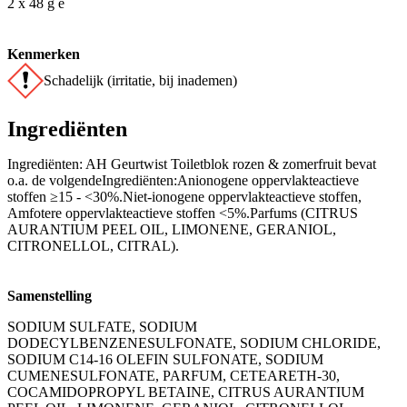
2 x 48 g e
Kenmerken
Schadelijk (irritatie, bij inademen)
Ingrediënten
Ingrediënten: AH Geurtwist Toiletblok rozen & zomerfruit bevat
o.a. de volgendeIngrediënten:Anionogene oppervlakteactieve
stoffen ≥15 - <30%.Niet-ionogene oppervlakteactieve stoffen,
Amfotere oppervlakteactieve stoffen <5%.Parfums (CITRUS
AURANTIUM PEEL OIL, LIMONENE, GERANIOL,
CITRONELLOL, CITRAL).
Samenstelling
SODIUM SULFATE, SODIUM
DODECYLBENZENESULFONATE, SODIUM CHLORIDE,
SODIUM C14-16 OLEFIN SULFONATE, SODIUM
CUMENESULFONATE, PARFUM, CETEARETH-30,
COCAMIDOPROPYL BETAINE, CITRUS AURANTIUM