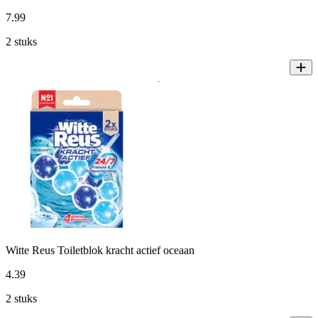
7
.
99
2 stuks
Witte Reus Toiletblok kracht actief oceaan
4
.
39
2 stuks