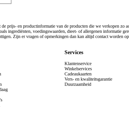
t de prijs- en productinformatie van de producten die we verkopen zo a
oals ingrediënten, voedingswaarden, dieet- of allergenen informatie ge
nuttigen. Zijn er vragen of opmerkingen dan kan altijd contact worden 
Services
Klantenservice
Winkelservices
n
Cadeaukaarten
Vers- en kwaliteitsgarantie
n
Duurzaamheid
daag
's
n