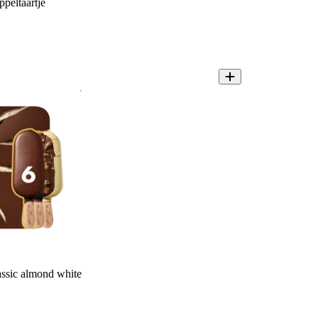
peltaartje
ssic almond white