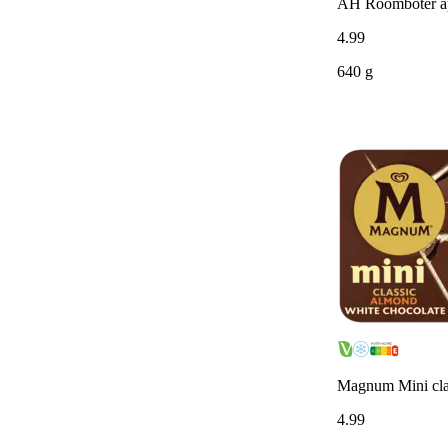
AH Roomboter ap
4
.
99
640 g
Magnum Mini cla
4
.
99