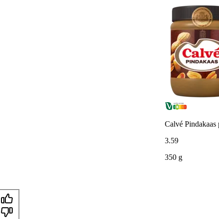
Calvé Pindakaas 
3
.
59
350 g