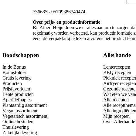
736685
-
05709386740474
Over prijs- en productinformatie
Bij Albert Heijn doen we er alles aan om te zorgen da
regelmatig worden verbeterd, kan productinformatie z
eerst de verpakking te lezen alvorens het product te 
Boodschappen
Allerhande
In de Bonus
Lenterecepten
Bonusfolder
BBQ-recepten
Gratis levering
Picknick recepte
Producten
Airfryer recepten
Prijsfavorieten
Gezonde recepte
Lente producten
Wat eten we van
Aperitiefhapjes
Alle recepten
Plantaardig assortiment
Alle receptthema
Vegan assortiment
Alle ingrediënte
Vegetarisch assortiment
Mijn recepten
Online bestellen
Over Allerhande
Thuislevering
Zakelijke levering