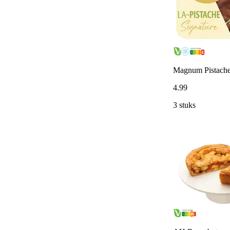
Magnum Pistache
4
.
99
3 stuks