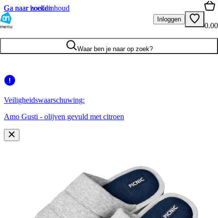
Ga naar hoofdinhoud
Ga naar zoeken
Inloggen
0.00
menu
Waar ben je naar op zoek?
Veiligheidswaarschuwing:
Amo Gusti - olijven gevuld met citroen