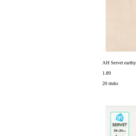
AH Servet earth
1
.
89
20 stuks