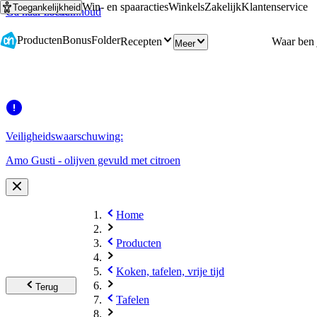
Win- en spaaracties
Winkels
Zakelijk
Klantenservice
Toegankelijkheid
Ga naar hoofdinhoud
Ga naar zoeken
Producten
Bonus
Folder
Recepten
Meer
Veiligheidswaarschuwing:
Amo Gusti - olijven gevuld met citroen
Home
Producten
Koken, tafelen, vrije tijd
Terug
Tafelen