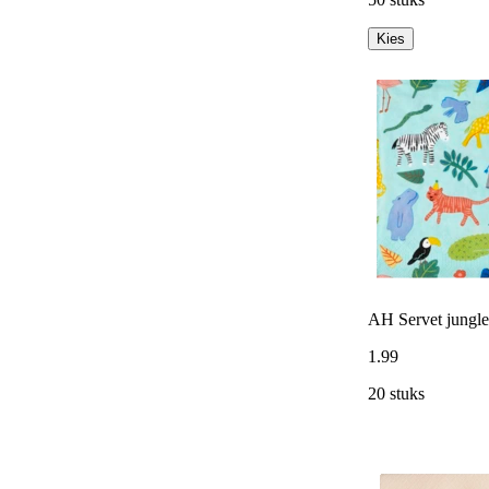
Kies
AH Servet jungl
1
.
99
20 stuks