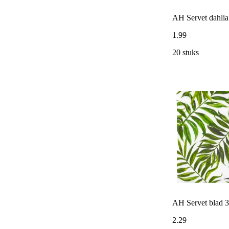
AH Servet dahlia
1
.
99
20 stuks
AH Servet blad 
2
.
29