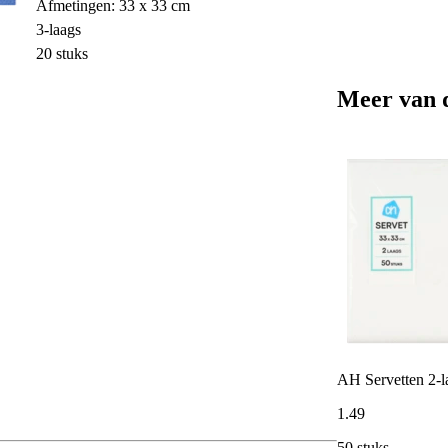
Afmetingen: 33 x 33 cm
3-laags
20 stuks
Meer van 
AH Servetten 2-l
1
.
49
50 stuks