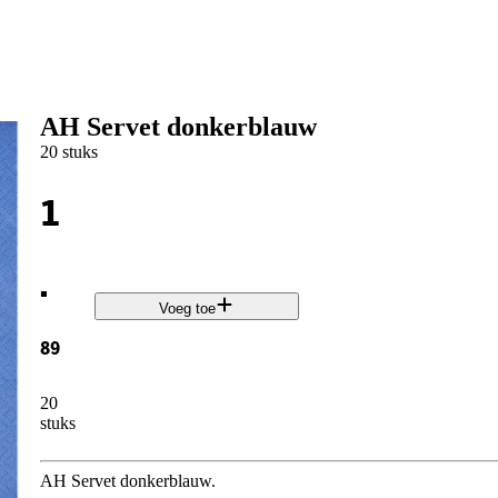
AH Servet donkerblauw
20 stuks
1
.
Voeg toe
89
20
stuks
AH Servet donkerblauw.