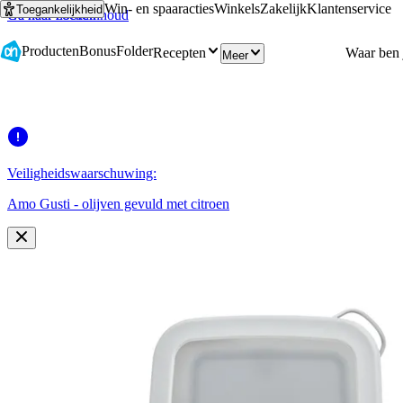
Win- en spaaracties
Winkels
Zakelijk
Klantenservice
Toegankelijkheid
Ga naar hoofdinhoud
Ga naar zoeken
Producten
Bonus
Folder
Recepten
Meer
Veiligheidswaarschuwing:
Amo Gusti - olijven gevuld met citroen