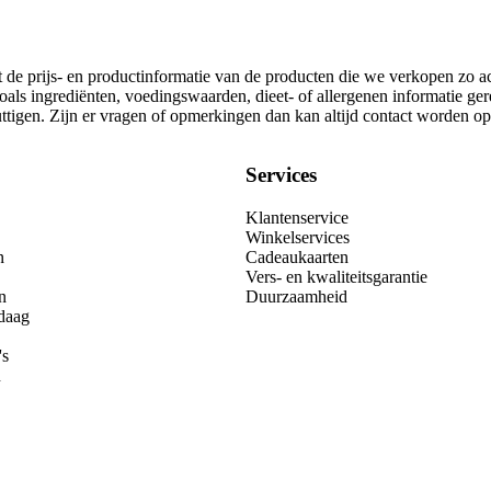
t de prijs- en productinformatie van de producten die we verkopen zo a
oals ingrediënten, voedingswaarden, dieet- of allergenen informatie ge
nuttigen. Zijn er vragen of opmerkingen dan kan altijd contact worden 
Services
Klantenservice
Winkelservices
n
Cadeaukaarten
Vers- en kwaliteitsgarantie
n
Duurzaamheid
daag
's
n