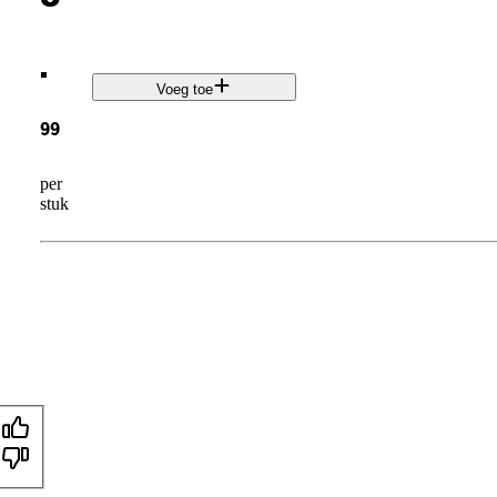
.
Voeg toe
99
per
stuk