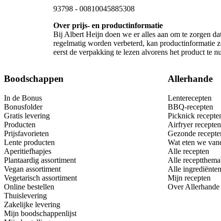
93798
-
00810045885308
Over prijs- en productinformatie
Bij Albert Heijn doen we er alles aan om te zorgen da
regelmatig worden verbeterd, kan productinformatie z
eerst de verpakking te lezen alvorens het product te 
Boodschappen
Allerhande
In de Bonus
Lenterecepten
Bonusfolder
BBQ-recepten
Gratis levering
Picknick recepte
Producten
Airfryer recepten
Prijsfavorieten
Gezonde recepte
Lente producten
Wat eten we van
Aperitiefhapjes
Alle recepten
Plantaardig assortiment
Alle receptthema
Vegan assortiment
Alle ingrediënte
Vegetarisch assortiment
Mijn recepten
Online bestellen
Over Allerhande
Thuislevering
Zakelijke levering
Mijn boodschappenlijst