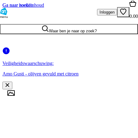
Ga naar hoofdinhoud
Ga naar zoeken
Inloggen
0.00
menu
Waar ben je naar op zoek?
Veiligheidswaarschuwing:
Amo Gusti - olijven gevuld met citroen