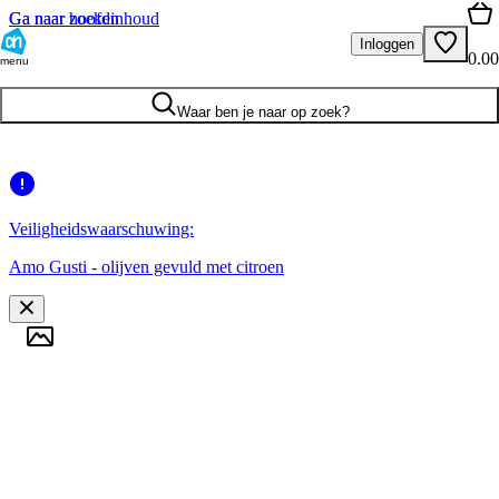
Ga naar hoofdinhoud
Ga naar zoeken
Inloggen
0.00
menu
Waar ben je naar op zoek?
Veiligheidswaarschuwing:
Amo Gusti - olijven gevuld met citroen