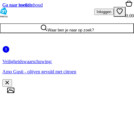
Ga naar hoofdinhoud
Ga naar zoeken
Inloggen
0.00
menu
Waar ben je naar op zoek?
Veiligheidswaarschuwing:
Amo Gusti - olijven gevuld met citroen