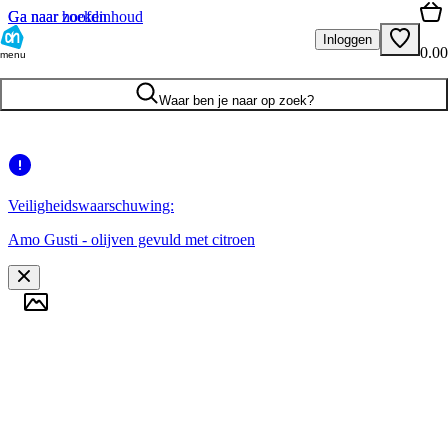
Ga naar hoofdinhoud
Ga naar zoeken
Inloggen
0.00
menu
Waar ben je naar op zoek?
Veiligheidswaarschuwing:
Amo Gusti - olijven gevuld met citroen