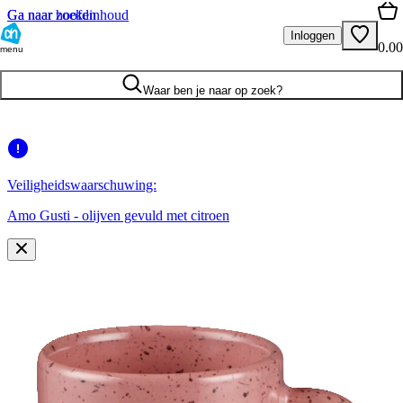
Ga naar hoofdinhoud
Ga naar zoeken
Inloggen
0.00
menu
Waar ben je naar op zoek?
Veiligheidswaarschuwing:
Amo Gusti - olijven gevuld met citroen