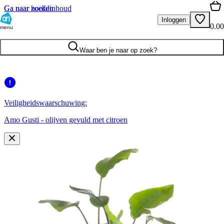
Ga naar hoofdinhoud
Ga naar zoeken
Inloggen
0.00
menu
Waar ben je naar op zoek?
Veiligheidswaarschuwing:
Amo Gusti - olijven gevuld met citroen