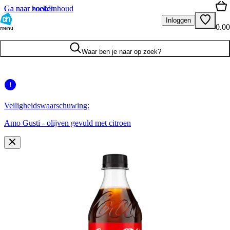
Ga naar hoofdinhoud
Ga naar zoeken
Inloggen
0.00
menu
Waar ben je naar op zoek?
Veiligheidswaarschuwing:
Amo Gusti - olijven gevuld met citroen