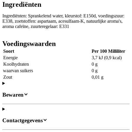
Ingrediënten
Ingrediënten: Sprankelend water, kleurstof: E150d, voedingszuur:
E338, zoetstoffen: aspartaam, acesulfaam-K, natuurlijke aroma's,
aroma cafeïne, zuurteregelaar: E331
Voedingswaarden
Soort
Per 100 Milliliter
Energie
3,7 kJ (0,9 kcal)
Koolhydraten
0 g
waarvan suikers
0 g
Zout
0,01 g
Bewaren
Contactgegevens