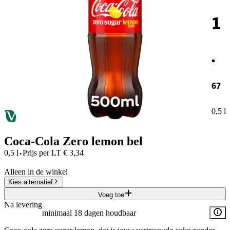
1
.
67
0,5 l
Coca-Cola Zero lemon bel
·
0,5 l
Prijs per
LT
€
3,34
Alleen in de winkel
Kies alternatief
Voeg toe
Na levering
minimaal 18 dagen houdbaar