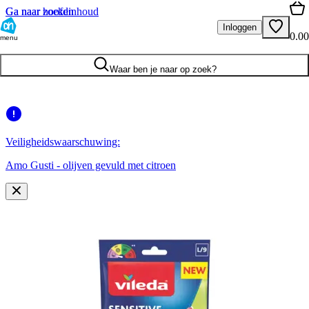
Ga naar hoofdinhoud
Ga naar zoeken
Inloggen
0.00
menu
Waar ben je naar op zoek?
Veiligheidswaarschuwing:
Amo Gusti - olijven gevuld met citroen