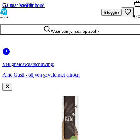
Ga naar hoofdinhoud
Ga naar zoeken
Inloggen
0.
menu
Waar ben je naar op zoek?
Veiligheidswaarschuwing:
Amo Gusti - olijven gevuld met citroen