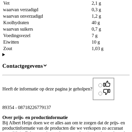
Vet
2,1 g
waarvan verzadigd
0,3 g
waarvan onverzadigd
1,2 g
Koolhydraten
40 g
waarvan suikers
0,7 g
Voedingsvezel
7 g
Eiwitten
10 g
Zout
1,03 g
Contactgegevens
Heeft de informatie op deze pagina je geholpen?
89354
-
08718226779137
Over prijs- en productinformatie
Bij Albert Heijn doen we er alles aan om te zorgen dat de prijs- en
productinformatie van de producten die we verkopen zo accuraat