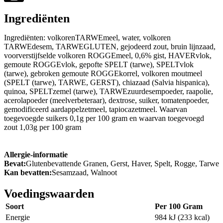
Ingrediënten
Ingrediënten: volkorenTARWEmeel, water, volkoren
TARWEdesem, TARWEGLUTEN, gejodeerd zout, bruin lijnzaad,
voorverstijfselde volkoren ROGGEmeel, 0,6% gist, HAVERvlok,
gemoute ROGGEvlok, gepofte SPELT (tarwe), SPELTvlok
(tarwe), gebroken gemoute ROGGEkorrel, volkoren moutmeel
(SPELT (tarwe), TARWE, GERST), chiazaad (Salvia hispanica),
quinoa, SPELTzemel (tarwe), TARWEzuurdesempoeder, raapolie,
acerolapoeder (meelverbeteraar), dextrose, suiker, tomatenpoeder,
gemodificeerd aardappelzetmeel, tapiocazetmeel. Waarvan
toegevoegde suikers 0,1g per 100 gram en waarvan toegevoegd
zout 1,03g per 100 gram
Allergie-informatie
Bevat:
Glutenbevattende Granen, Gerst, Haver, Spelt, Rogge, Tarwe
Kan bevatten:
Sesamzaad, Walnoot
Voedingswaarden
Soort
Per 100 Gram
Energie
984 kJ (233 kcal)