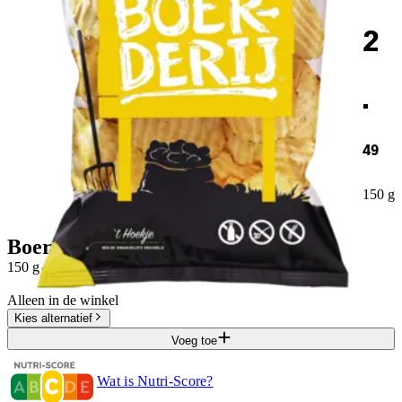
2
.
49
150 g
Boerderij Chips ribbel
·
150 g
Prijs per
KG
€
16,60
Alleen in de winkel
Kies alternatief
Voeg toe
Wat is Nutri-Score?