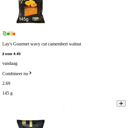
Lay's Gourmet wavy cut camembert walnut
2 voor 4.49
vandaag
Combineer nu
2
.
69
145 g