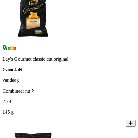
Lay's Gourmet classic cut original
2 voor 4.49
vandaag
Combineer nu
2
.
79
145 g