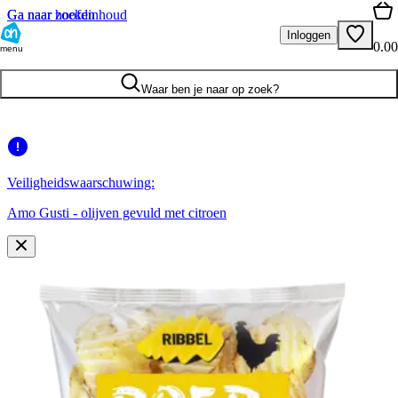
Ga naar hoofdinhoud
Ga naar zoeken
Inloggen
0.00
menu
Waar ben je naar op zoek?
Veiligheidswaarschuwing:
Amo Gusti - olijven gevuld met citroen