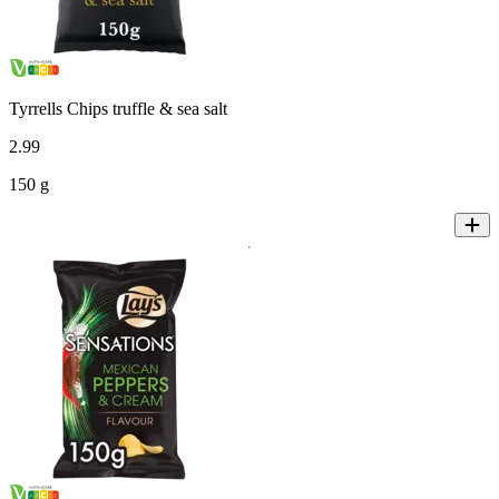
Tyrrells Chips truffle & sea salt
2
.
99
150 g