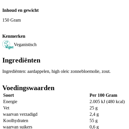
Inhoud en gewicht
150 Gram
Kenmerken
Veganistisch
Ingrediënten
Ingrediënten: aardappelen, high oleic zonnebloemolie, zout.
Voedingswaarden
Soort
Per 100 Gram
Energie
2.005 kJ (480 kcal)
Vet
25 g
waarvan verzadigd
2,4 g
Koolhydraten
55 g
waarvan suikers
0,6 g