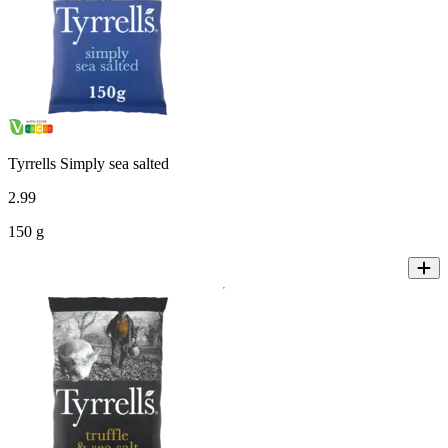
Tyrrells Simply sea salted
2
.
99
150 g