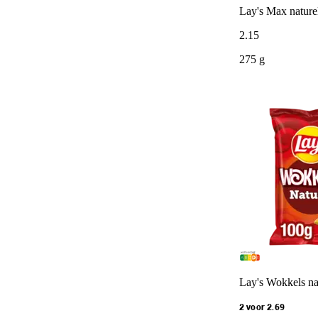
Lay's Max nature
2
.
15
275 g
Lay's Wokkels na
2 voor 2.69