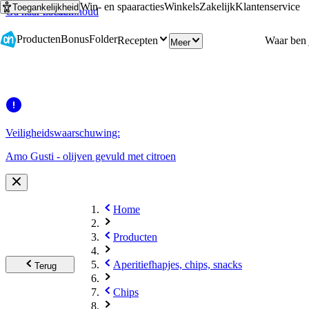
Win- en spaaracties
Winkels
Zakelijk
Klantenservice
Toegankelijkheid
Ga naar hoofdinhoud
Ga naar zoeken
Producten
Bonus
Folder
Recepten
Meer
Veiligheidswaarschuwing:
Amo Gusti - olijven gevuld met citroen
Home
Producten
Aperitiefhapjes, chips, snacks
Terug
Chips