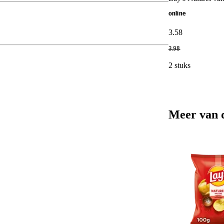
online
3
.
58
3
.
98
2 stuks
Meer van 