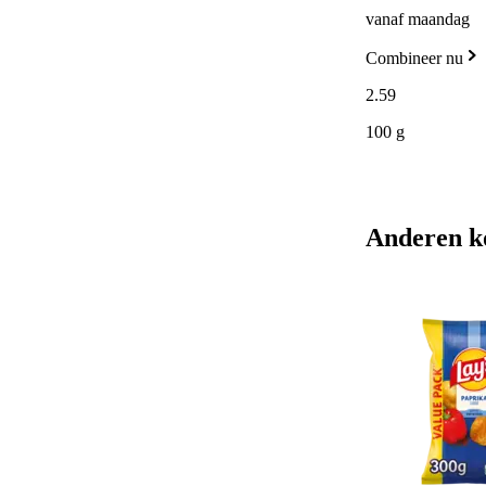
vanaf maandag
Combineer nu
2
.
59
100 g
Anderen k