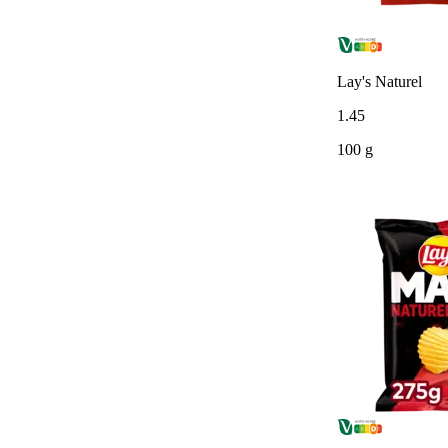
Lay's Naturel
1
.
45
100 g