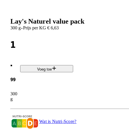
Lay's Naturel value pack
·
300 g
Prijs per
KG
€
6,63
1
.
Voeg toe
99
300
g
Wat is Nutri-Score?