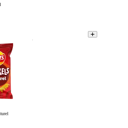
l
turel