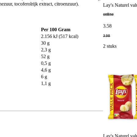
ezuur, tocoferolrijk extract, citroenzuur).
Lay's Naturel va
online
3
.
58
Per 100 Gram
2.156 kJ (517 kcal)
3
.
98
30 g
2 stuks
2,3 g
52 g
0,5 g
4,6 g
6 g
1,1 g
Lay's Naturel va