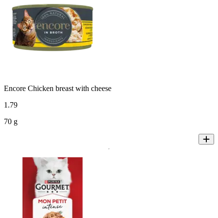
Encore Chicken breast with cheese
1
.
79
70 g