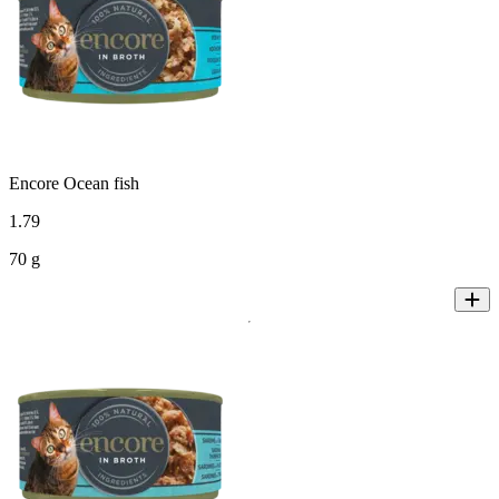
Encore Ocean fish
1
.
79
70 g