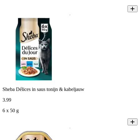
Sheba Délices in saus tonijn & kabeljauw
3
.
99
6 x 50 g