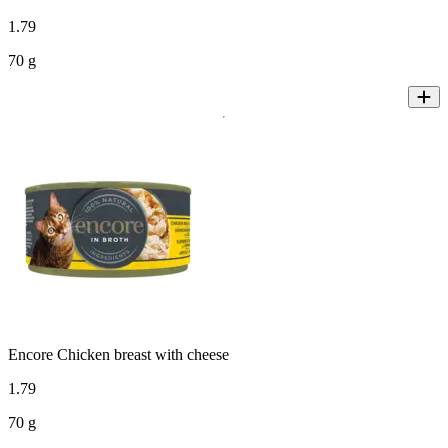
1
.
79
70 g
Encore Chicken breast with cheese
1
.
79
70 g