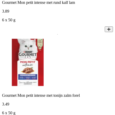
Gourmet Mon petit intense met rund kalf lam
3
.
89
6 x 50 g
Gourmet Mon petit intense met tonijn zalm forel
3
.
49
6 x 50 g