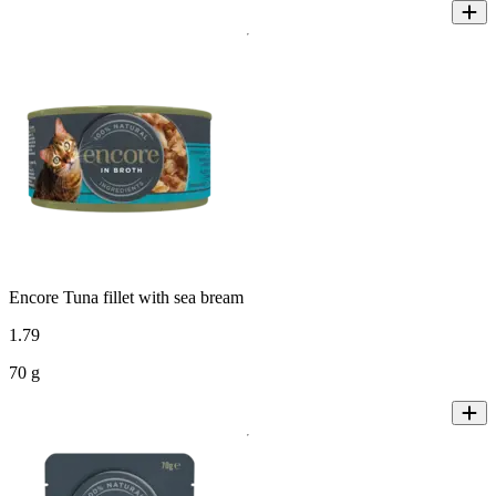
Encore Tuna fillet with sea bream
1
.
79
70 g