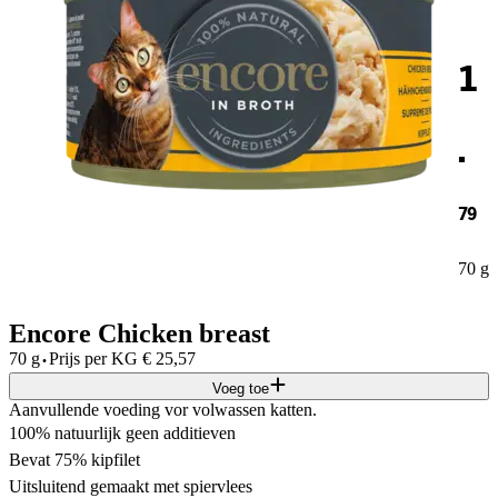
1
.
79
70 g
Encore Chicken breast
·
70 g
Prijs per
KG
€
25,57
Voeg toe
Aanvullende voeding vor volwassen katten.
100% natuurlijk geen additieven
Bevat 75% kipfilet
Uitsluitend gemaakt met spiervlees