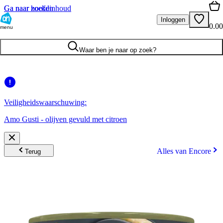
Ga naar hoofdinhoud
Ga naar zoeken
Inloggen
0.00
menu
Waar ben je naar op zoek?
Veiligheidswaarschuwing:
Amo Gusti - olijven gevuld met citroen
Alles van Encore
Terug