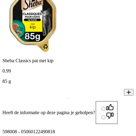
Sheba Classics pat met kip
0
.
99
85 g
Heeft de informatie op deze pagina je geholpen?
598008
-
05060122490818