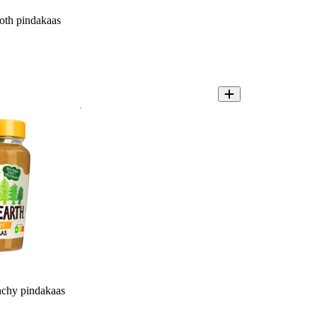
oth pindakaas
nchy pindakaas