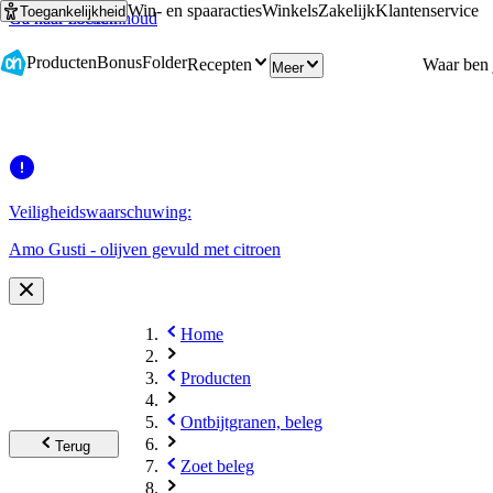
Win- en spaaracties
Winkels
Zakelijk
Klantenservice
Toegankelijkheid
Ga naar hoofdinhoud
Ga naar zoeken
Producten
Bonus
Folder
Recepten
Meer
Veiligheidswaarschuwing:
Amo Gusti - olijven gevuld met citroen
Home
Producten
Ontbijtgranen, beleg
Terug
Zoet beleg