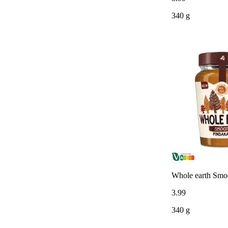
340 g
Whole earth Smo
3
.
99
340 g