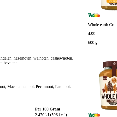
Whole earth Cru
4
.
99
600 g
ndelen, hazelnoten, walnoten, cashewnoten,
n bevatten.
ot, Macadamianoot, Pecannoot, Paranoot,
Per 100 Gram
2.470 kJ (596 kcal)