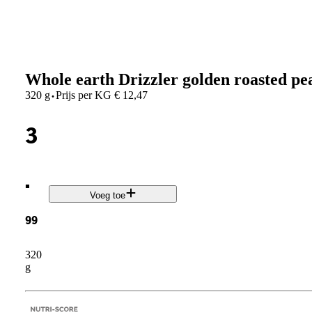
Whole earth Drizzler golden roasted pe
·
320 g
Prijs per
KG
€
12,47
3
.
Voeg toe
99
320
g