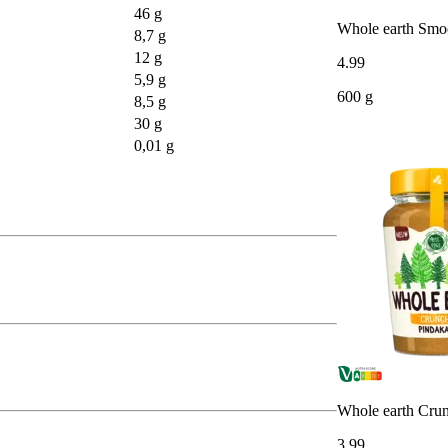
46 g
Whole earth Smo
8,7 g
12 g
4
.
99
5,9 g
600 g
8,5 g
30 g
0,01 g
Whole earth Cru
3
.
99