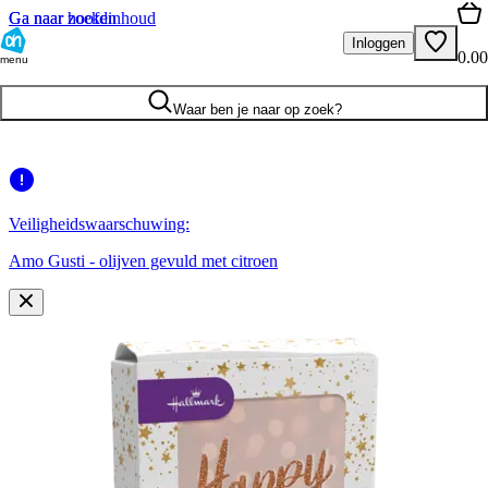
Ga naar hoofdinhoud
Ga naar zoeken
Inloggen
0.00
menu
Waar ben je naar op zoek?
Veiligheidswaarschuwing:
Amo Gusti - olijven gevuld met citroen