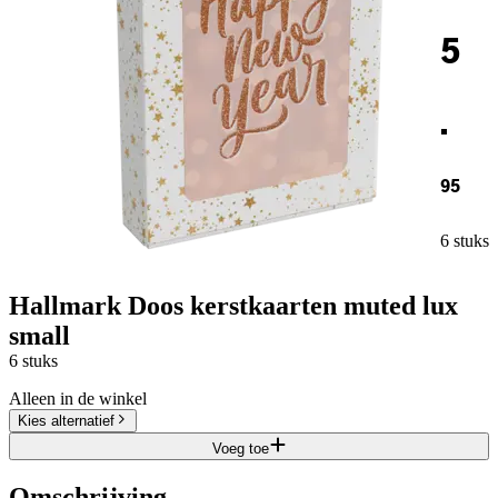
5
.
95
6 stuks
Hallmark Doos kerstkaarten muted lux
small
6 stuks
Alleen in de winkel
Kies alternatief
Voeg toe
Omschrijving