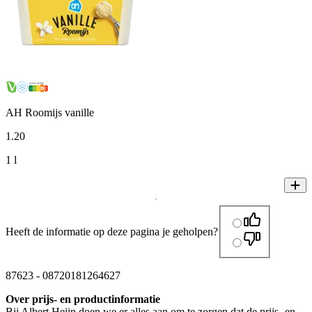
AH Roomijs vanille
1
.
20
1 l
Heeft de informatie op deze pagina je geholpen?
87623
-
08720181264627
Over prijs- en productinformatie
Bij Albert Heijn doen we er alles aan om te zorgen dat de prijs- en