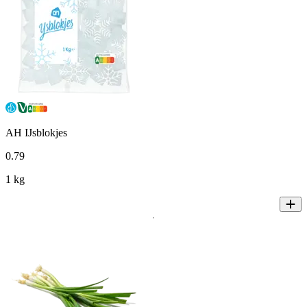
AH IJsblokjes
0
.
79
1 kg