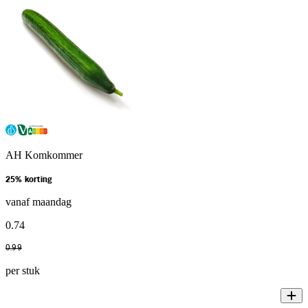
AH Komkommer
25% korting
vanaf maandag
0
.
74
0
.
99
per stuk