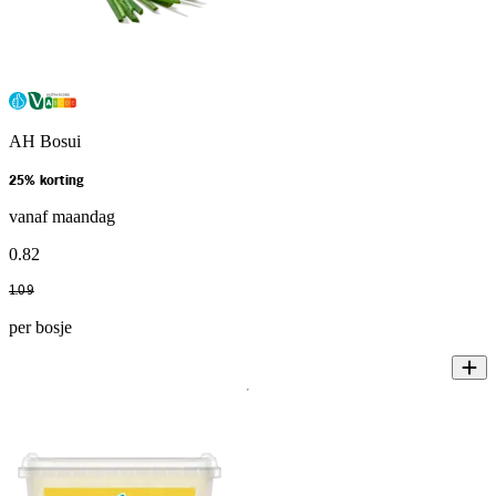
AH Bosui
25% korting
vanaf maandag
0
.
82
1
.
09
per bosje