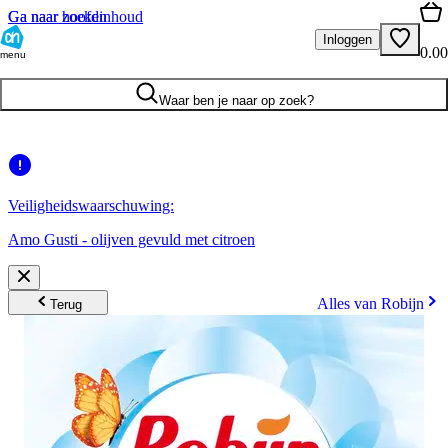
Ga naar hoofdinhoud
Ga naar zoeken
Inloggen
0.00
menu
Waar ben je naar op zoek?
Veiligheidswaarschuwing:
Amo Gusti - olijven gevuld met citroen
Alles van Robijn
Terug