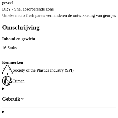
gevoel
DRY - Snel absorberende zone
Unieke micro-fresh parels verminderen de ontwikkeling van geurtjes
Omschrijving
Inhoud en gewicht
16 Stuks
Kenmerken
Society of the Plastics Industry (SPI)
Triman
Gebruik