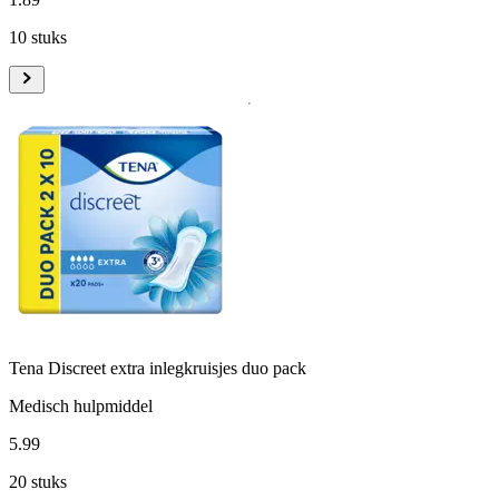
10 stuks
Tena Discreet extra inlegkruisjes duo pack
Medisch hulpmiddel
5
.
99
20 stuks