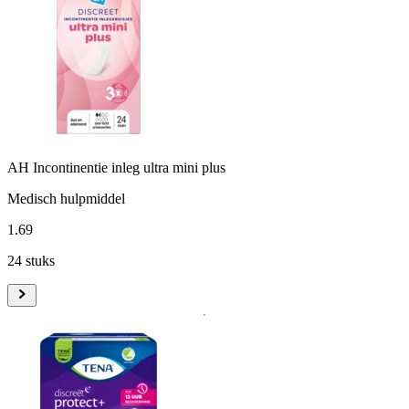
AH Incontinentie inleg ultra mini plus
Medisch hulpmiddel
1
.
69
24 stuks