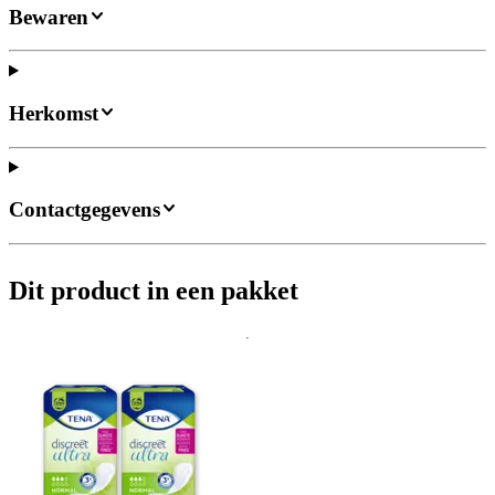
Bewaren
Herkomst
Contactgegevens
Dit product in een pakket