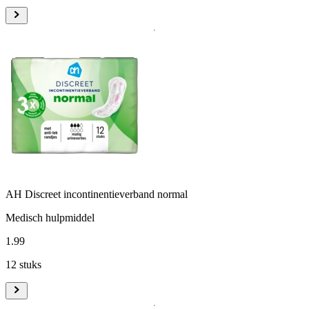
AH Discreet incontinentieverband normal
Medisch hulpmiddel
1
.
99
12 stuks