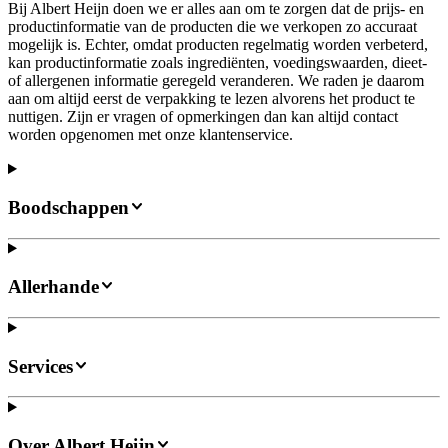
Bij Albert Heijn doen we er alles aan om te zorgen dat de prijs- en
productinformatie van de producten die we verkopen zo accuraat
mogelijk is. Echter, omdat producten regelmatig worden verbeterd,
kan productinformatie zoals ingrediënten, voedingswaarden, dieet-
of allergenen informatie geregeld veranderen. We raden je daarom
aan om altijd eerst de verpakking te lezen alvorens het product te
nuttigen. Zijn er vragen of opmerkingen dan kan altijd contact
worden opgenomen met onze klantenservice.
Boodschappen
Allerhande
Services
Over Albert Heijn