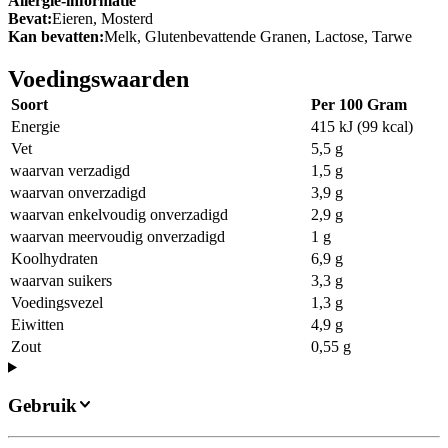
Allergie-informatie
Bevat:
Eieren, Mosterd
Kan bevatten:
Melk, Glutenbevattende Granen, Lactose, Tarwe
Voedingswaarden
Soort
Per 100 Gram
Energie
415 kJ (99 kcal)
Vet
5,5 g
waarvan verzadigd
1,5 g
waarvan onverzadigd
3,9 g
waarvan enkelvoudig onverzadigd
2,9 g
waarvan meervoudig onverzadigd
1 g
Koolhydraten
6,9 g
waarvan suikers
3,3 g
Voedingsvezel
1,3 g
Eiwitten
4,9 g
Zout
0,55 g
Gebruik