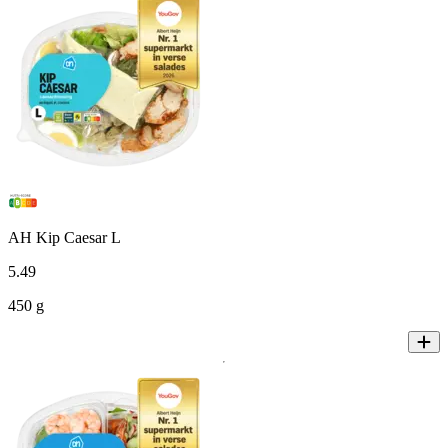
AH Kip Caesar L
5
.
49
450 g