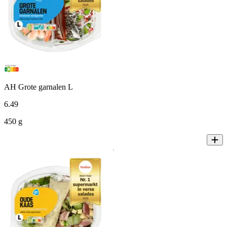
AH Grote garnalen L
6
.
49
450 g