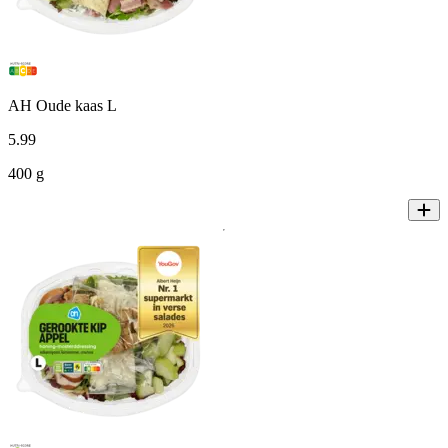
AH Oude kaas L
5
.
99
400 g