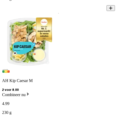
AH Kip Caesar M
2 voor 8.00
Combineer nu
4
.
99
230 g