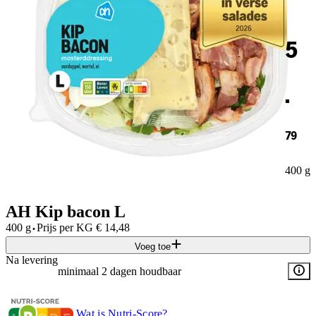
5
.
79
400 g
AH Kip bacon L
·
400 g
Prijs per
KG
€
14,48
Voeg toe
Na levering
minimaal 2 dagen houdbaar
Wat is Nutri-Score?