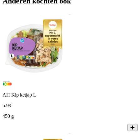
Anderen kochten ook
AH Kip ketjap L
5
.
99
450 g