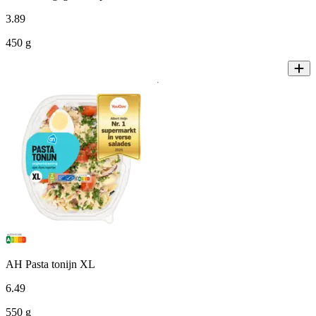
3
.
89
450 g
AH Pasta tonijn XL
6
.
49
550 g