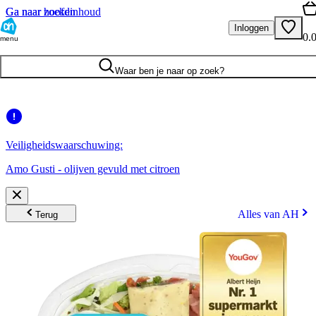
Ga naar hoofdinhoud
Ga naar zoeken
Inloggen
0.
menu
Waar ben je naar op zoek?
Veiligheidswaarschuwing:
Amo Gusti - olijven gevuld met citroen
Alles van AH
Terug