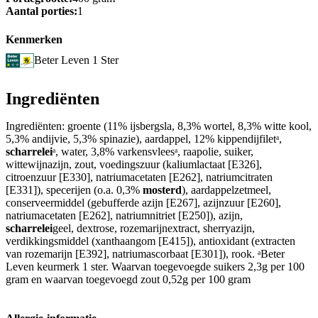
Aantal porties:
1
Kenmerken
Beter Leven 1 Ster
Ingrediënten
Ingrediënten: groente (11% ijsbergsla, 8,3% wortel, 8,3% witte kool,
5,3% andijvie, 5,3% spinazie), aardappel, 12% kippendijfiletᵃ,
scharrelei
ᵃ, water, 3,8% varkensvleesᵃ, raapolie, suiker,
wittewijnazijn, zout, voedingszuur (kaliumlactaat [E326],
citroenzuur [E330], natriumacetaten [E262], natriumcitraten
[E331]), specerijen (o.a. 0,3%
mosterd
), aardappelzetmeel,
conserveermiddel (gebufferde azijn [E267], azijnzuur [E260],
natriumacetaten [E262], natriumnitriet [E250]), azijn,
scharrelei
geel, dextrose, rozemarijnextract, sherryazijn,
verdikkingsmiddel (xanthaangom [E415]), antioxidant (extracten
van rozemarijn [E392], natriumascorbaat [E301]), rook. ᵃBeter
Leven keurmerk 1 ster. Waarvan toegevoegde suikers 2,3g per 100
gram en waarvan toegevoegd zout 0,52g per 100 gram