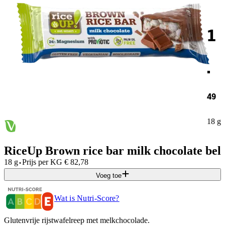
1
.
49
18 g
RiceUp Brown rice bar milk chocolate bel
·
18 g
Prijs per
KG
€
82,78
Voeg toe
Wat is Nutri-Score?
Glutenvrije rijstwafelreep met melkchocolade.