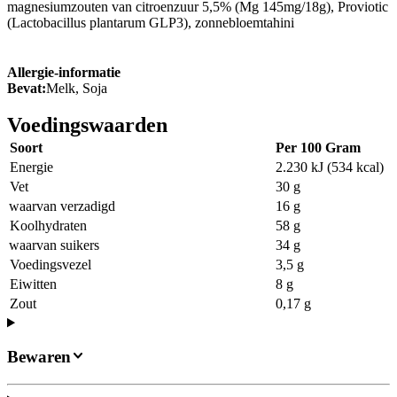
magnesiumzouten van citroenzuur 5,5% (Mg 145mg/18g), Proviotic
(Lactobacillus plantarum GLP3), zonnebloemtahini
Allergie-informatie
Bevat:
Melk, Soja
Voedingswaarden
Soort
Per 100 Gram
Energie
2.230 kJ (534 kcal)
Vet
30 g
waarvan verzadigd
16 g
Koolhydraten
58 g
waarvan suikers
34 g
Voedingsvezel
3,5 g
Eiwitten
8 g
Zout
0,17 g
Bewaren