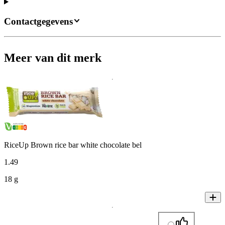
Contactgegevens
Meer van dit merk
RiceUp Brown rice bar white chocolate bel
1
.
49
18 g