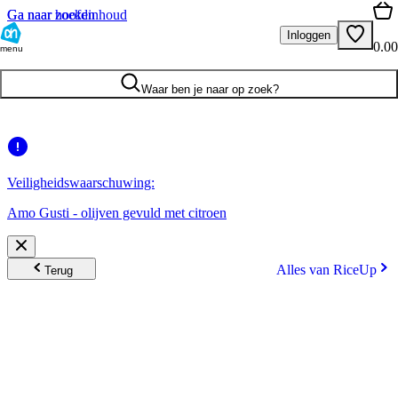
Ga naar hoofdinhoud
Ga naar zoeken
Inloggen
0.00
menu
Waar ben je naar op zoek?
Veiligheidswaarschuwing:
Amo Gusti - olijven gevuld met citroen
Alles van RiceUp
Terug