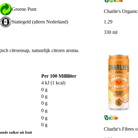
Groene Punt
Charlie's Organic
1
.
29
Statiegeld (alleen Nederland)
330 ml
ch citroensap, natuurlijk citroen aroma.
Per 100 Milliliter
4 kJ (1 kcal)
0 g
0 g
0 g
0 g
0 g
0 g
Charlie's Fibres 
nde suiker uit fruit