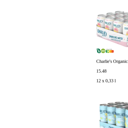
Charlie's Organic
15
.
48
12 x 0,33 l