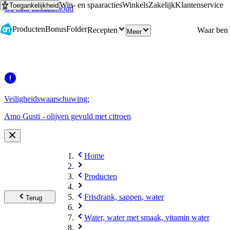
Win- en spaaracties
Winkels
Zakelijk
Klantenservice
Toegankelijkheid
Ga naar hoofdinhoud
Ga naar zoeken
Producten
Bonus
Folder
Recepten
Meer
Veiligheidswaarschuwing:
Amo Gusti - olijven gevuld met citroen
Home
Producten
Frisdrank, sappen, water
Terug
Water, water met smaak, vitamin water