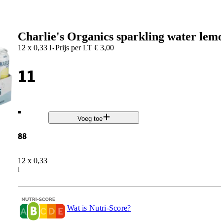
Charlie's Organics sparkling water lem
·
12 x 0,33 l
Prijs per
LT
€
3,00
11
.
Voeg toe
88
12 x 0,33
l
Wat is Nutri-Score?