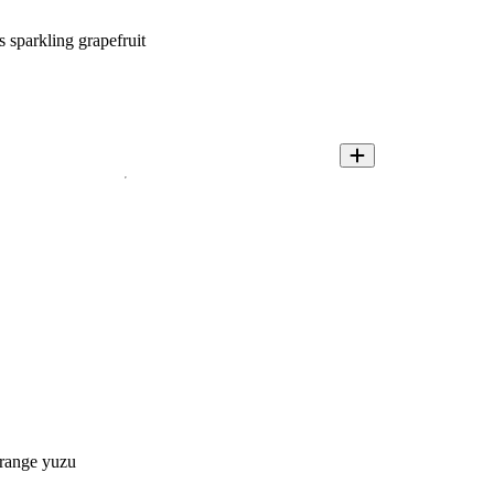
s sparkling grapefruit
orange yuzu