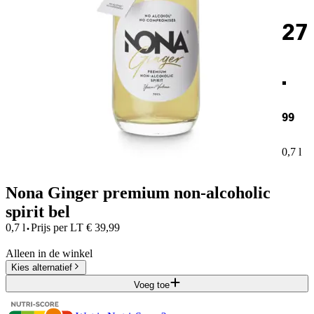
27
.
99
0,7 l
Nona Ginger premium non-alcoholic
spirit bel
·
0,7 l
Prijs per
LT
€
39,99
Alleen in de winkel
Kies alternatief
Voeg toe