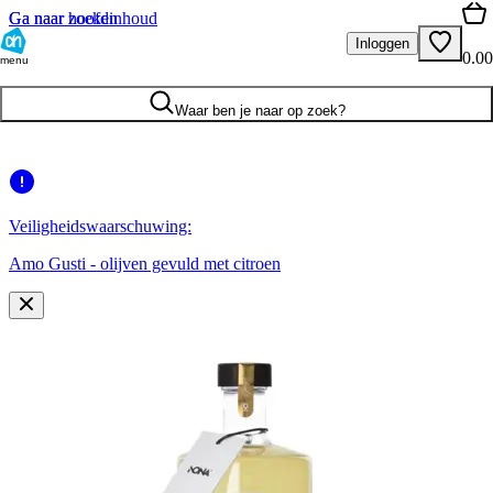
Ga naar hoofdinhoud
Ga naar zoeken
Inloggen
0.00
menu
Waar ben je naar op zoek?
Veiligheidswaarschuwing:
Amo Gusti - olijven gevuld met citroen