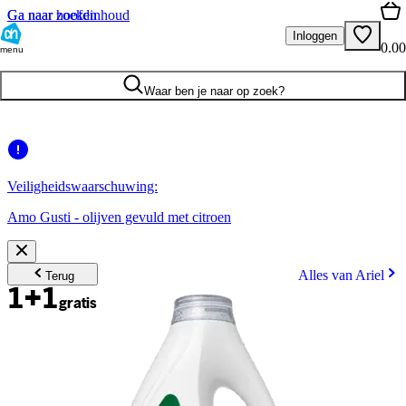
Ga naar hoofdinhoud
Ga naar zoeken
Inloggen
0.00
menu
Waar ben je naar op zoek?
Veiligheidswaarschuwing:
Amo Gusti - olijven gevuld met citroen
Alles van Ariel
Terug
1+1
gratis