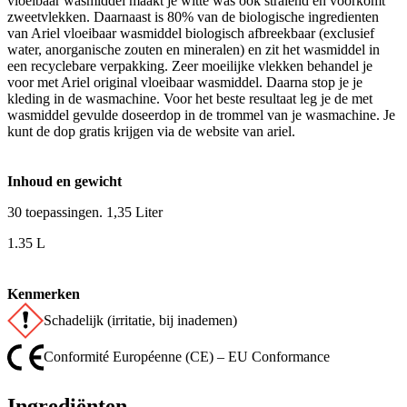
vloeibaar wasmiddel maakt je witte was ook stralend en voorkomt
zweetvlekken. Daarnaast is 80% van de biologische ingredienten
van Ariel vloeibaar wasmiddel biologisch afbreekbaar (exclusief
water, anorganische zouten en mineralen) en zit het wasmiddel in
een recyclebare verpakking. Zeer moeilijke vlekken behandel je
voor met Ariel original vloeibaar wasmiddel. Daarna stop je je
kleding in de wasmachine. Voor het beste resultaat leg je de met
wasmiddel gevulde doseerdop in de trommel van je wasmachine. Je
kunt de dop gratis krijgen via de website van ariel.
Inhoud en gewicht
30 toepassingen. 1,35 Liter
1.35 L
Kenmerken
Schadelijk (irritatie, bij inademen)
Conformité Européenne (CE) – EU Conformance
Ingrediënten