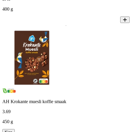
400 g
AH Krokante muesli koffie smaak
3
.
69
450 g