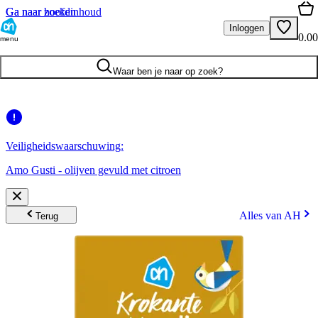
Ga naar hoofdinhoud
Ga naar zoeken
Inloggen
0.00
menu
Waar ben je naar op zoek?
Veiligheidswaarschuwing:
Amo Gusti - olijven gevuld met citroen
Alles van AH
Terug