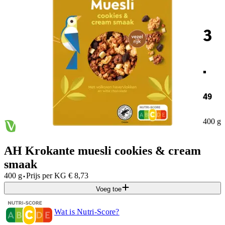
3
.
49
400 g
AH Krokante muesli cookies & cream
smaak
·
400 g
Prijs per
KG
€
8,73
Voeg toe
Wat is Nutri-Score?