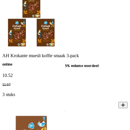
AH Krokante muesli koffie smaak 3-pack
online
5% volume voordeel
10
.
52
11
.
07
3 stuks