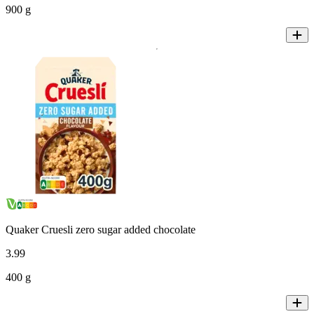
900 g
Quaker Cruesli zero sugar added chocolate
3
.
99
400 g