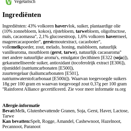
Vegetarisch
Ingrediënten
Ingrediënten: 43% volkoren
haver
vlok, suiker, plantaardige olie
(10% zonnebloem, kokos), rijstebloem,
tarwe
bloem, oligofructose,
maïs, cacaomassa°, 2,1% glucosestroop, 1,6% volkoren
haver
meel,
magerecacaopoeder°,
gerst
emoutextract, cacaoboter°,
volle
melk
poeder, zout, melado, honing, maïsbloem, natuurlijk
vanillearoma, moutbloem (
gerst
,
tarwe
), natuurlijk cacaoaroma°
met andere natuurlijke aroma's, emulgator (lecithinen [E322 (
soja
)]),
gekaramelliseerde suiker, antioxidant (tocoferolrijk extract [E306]),
rijsmiddel (natriumcarbonaten [E500]),
zuurteregelaar (kaliumcarbonaten [E501],
natriumwaterstofcarbonaat [E500ii]). Waarvan toegevoegde suikers
18g per 100 gram en waarvan toegevoegd zout 0,37g per 100 gram
°Rainforest Alliance gecertificeerd. Zie voor meer informatie ra.org
Allergie-informatie
Bevat:
Melk, Glutenbevattende Granen, Soja, Gerst, Haver, Lactose,
Tarwe
Kan bevatten:
Spelt, Rogge, Amandel, Cashewnoot, Hazelnoot,
Pecannoot, Paranoot