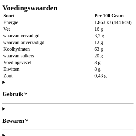
Voedingswaarden
Soort
Per 100 Gram
Energie
1.863 kJ (444 kcal)
Vet
16 g
waarvan verzadigd
3,2 g
waarvan onverzadigd
12 g
Koolhydraten
63 g
waarvan suikers
20 g
Voedingsvezel
8 g
Eiwitten
8 g
Zout
0,43 g
Gebruik
Bewaren