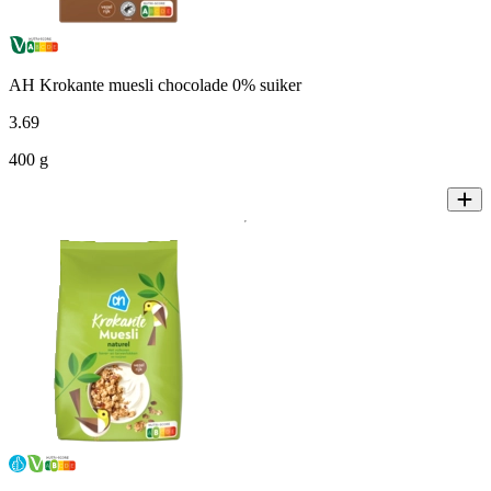
AH Krokante muesli chocolade 0% suiker
3
.
69
400 g