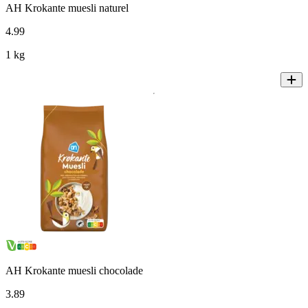
AH Krokante muesli naturel
4
.
99
1 kg
AH Krokante muesli chocolade
3
.
89