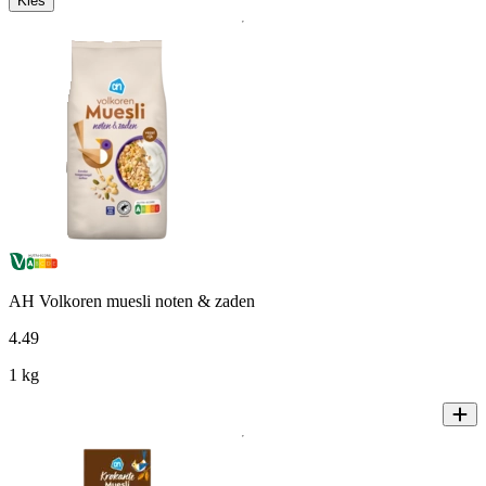
Kies
AH Volkoren muesli noten & zaden
4
.
49
1 kg