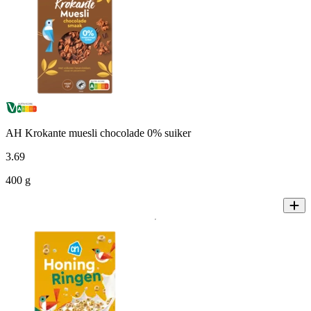
AH Krokante muesli chocolade 0% suiker
3
.
69
400 g