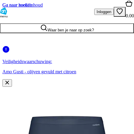
Ga naar hoofdinhoud
Ga naar zoeken
Inloggen
0.00
menu
Waar ben je naar op zoek?
Veiligheidswaarschuwing:
Amo Gusti - olijven gevuld met citroen