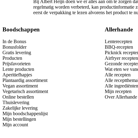
Bij Albert Heijn doen we er alles aan om te zorgen da
regelmatig worden verbeterd, kan productinformatie z
eerst de verpakking te lezen alvorens het product te 
Boodschappen
Allerhande
In de Bonus
Lenterecepten
Bonusfolder
BBQ-recepten
Gratis levering
Picknick recepte
Producten
Airfryer recepten
Prijsfavorieten
Gezonde recepte
Lente producten
Wat eten we van
Aperitiefhapjes
Alle recepten
Plantaardig assortiment
Alle receptthema
Vegan assortiment
Alle ingrediënte
Vegetarisch assortiment
Mijn recepten
Online bestellen
Over Allerhande
Thuislevering
Zakelijke levering
Mijn boodschappenlijst
Mijn bestellingen
Mijn account