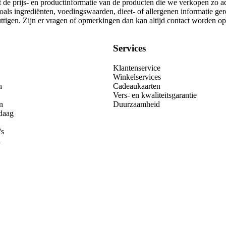
t de prijs- en productinformatie van de producten die we verkopen zo a
oals ingrediënten, voedingswaarden, dieet- of allergenen informatie ge
nuttigen. Zijn er vragen of opmerkingen dan kan altijd contact worden 
Services
Klantenservice
Winkelservices
n
Cadeaukaarten
Vers- en kwaliteitsgarantie
n
Duurzaamheid
daag
's
n