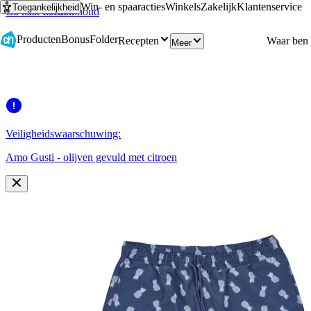
Win- en spaaracties
Winkels
Zakelijk
Klantenservice
Toegankelijkheid
Ga naar hoofdinhoud
Ga naar zoeken
Producten
Bonus
Folder
Recepten
Meer
Veiligheidswaarschuwing:
Amo Gusti - olijven gevuld met citroen