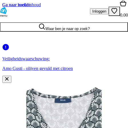
Ga naar hoofdinhoud
Ga naar zoeken
Inloggen
0.00
menu
Waar ben je naar op zoek?
Veiligheidswaarschuwing:
Amo Gusti - olijven gevuld met citroen