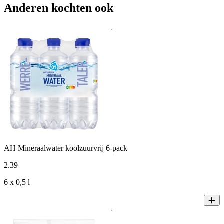
Anderen kochten ook
AH Mineraalwater koolzuurvrij 6-pack
2
.
39
6 x 0,5 l