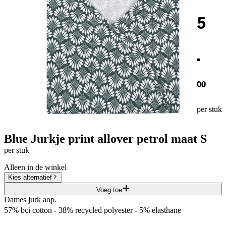
5
.
00
per stuk
Blue Jurkje print allover petrol maat S
per stuk
Alleen in de winkel
Kies alternatief
Voeg toe
Dames jurk aop.
57% bci cotton - 38% recycled polyester - 5% elasthane