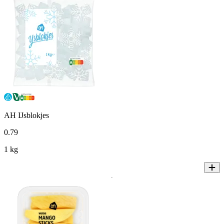
AH IJsblokjes
0
.
79
1 kg