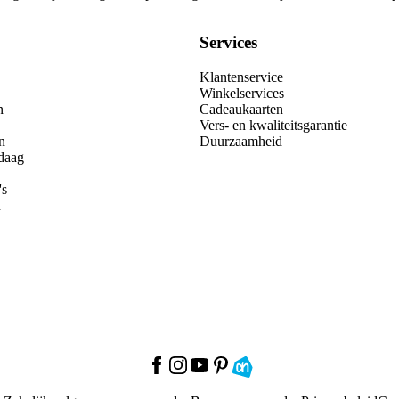
Services
Klantenservice
Winkelservices
n
Cadeaukaarten
Vers- en kwaliteitsgarantie
n
Duurzaamheid
daag
's
n