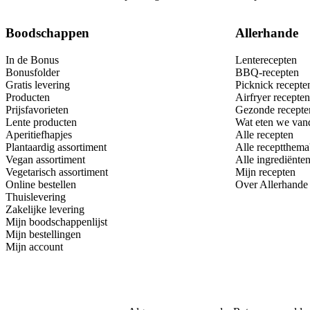
Boodschappen
Allerhande
In de Bonus
Lenterecepten
Bonusfolder
BBQ-recepten
Gratis levering
Picknick recepte
Producten
Airfryer recepten
Prijsfavorieten
Gezonde recepte
Lente producten
Wat eten we van
Aperitiefhapjes
Alle recepten
Plantaardig assortiment
Alle receptthema
Vegan assortiment
Alle ingrediënte
Vegetarisch assortiment
Mijn recepten
Online bestellen
Over Allerhande
Thuislevering
Zakelijke levering
Mijn boodschappenlijst
Mijn bestellingen
Mijn account