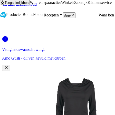
Win- en spaaracties
Winkels
Zakelijk
Klantenservice
Toegankelijkheid
Ga naar hoofdinhoud
Ga naar zoeken
Producten
Bonus
Folder
Recepten
Meer
Veiligheidswaarschuwing:
Amo Gusti - olijven gevuld met citroen