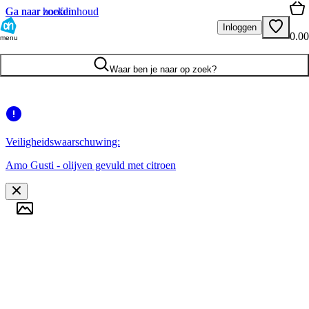
Ga naar hoofdinhoud
Ga naar zoeken
Inloggen
0.00
menu
Waar ben je naar op zoek?
Veiligheidswaarschuwing:
Amo Gusti - olijven gevuld met citroen