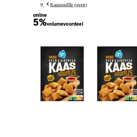
Kaassouffle (oven)
online
5%
volume
voordeel