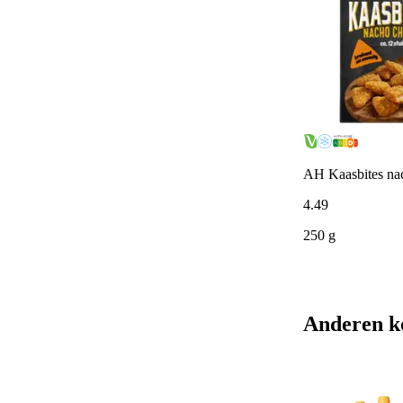
AH Kaasbites na
4
.
49
250 g
Anderen k