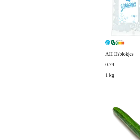
AH IJsblokjes
0
.
79
1 kg