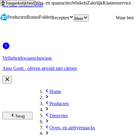
Win- en spaaracties
Winkels
Zakelijk
Klantenservice
Toegankelijkheid
Ga naar hoofdinhoud
Ga naar zoeken
Producten
Bonus
Folder
Recepten
Meer
Veiligheidswaarschuwing:
Amo Gusti - olijven gevuld met citroen
Home
Producten
Diepvries
Terug
Oven- en airfryersnacks