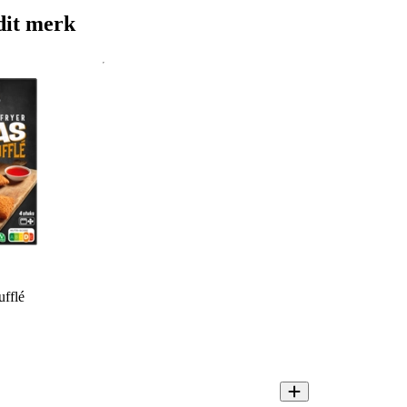
dit merk
fflé