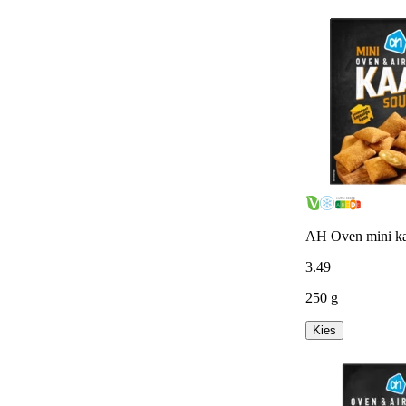
AH Oven mini ka
3
.
49
250 g
Kies