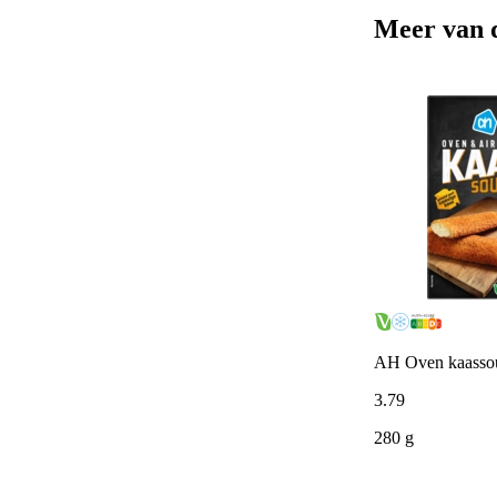
Meer van 
AH Oven kaassou
3
.
79
280 g