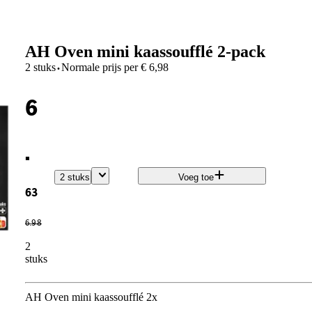
AH Oven mini kaassoufflé 2-pack
·
2 stuks
Normale prijs per
€
6,98
6
.
2 stuks
Voeg toe
63
6
.
98
2
stuks
AH Oven mini kaassoufflé 2x