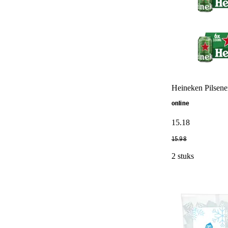
Heineken Pilsene
online
15
.
18
15
.
98
2 stuks