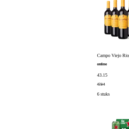
Campo Viejo Rioj
online
43
.
15
47
.
94
6 stuks