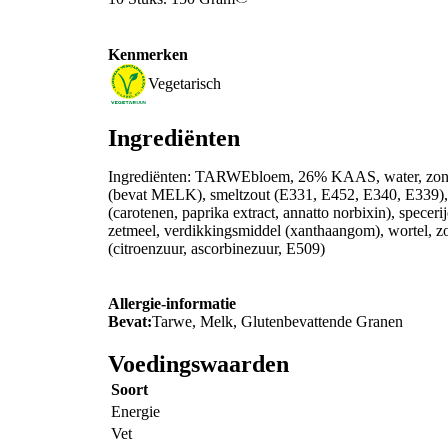
Kenmerken
Vegetarisch
Ingrediënten
Ingrediënten: TARWEbloem, 26% KAAS, water, zonneb
(bevat MELK), smeltzout (E331, E452, E340, E339), zo
(carotenen, paprika extract, annatto norbixin), specer
zetmeel, verdikkingsmiddel (xanthaangom), wortel, zoe
(citroenzuur, ascorbinezuur, E509)
Allergie-informatie
Bevat:
Tarwe, Melk, Glutenbevattende Granen
Voedingswaarden
Soort
Energie
Vet