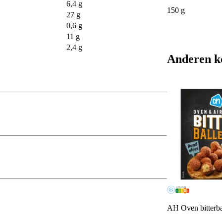
6,4 g
150 g
27 g
0,6 g
11 g
2,4 g
Anderen k
AH Oven bitterba