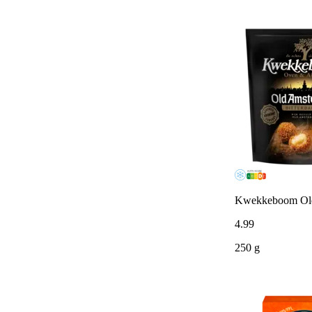
Kwekkeboom Old 
4
.
99
250 g