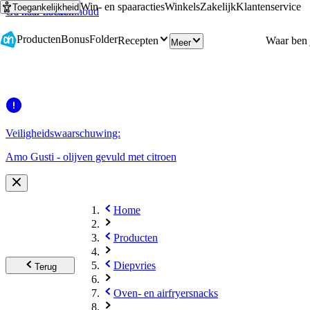
Win- en spaaracties
Winkels
Zakelijk
Klantenservice
Toegankelijkheid
Ga naar hoofdinhoud
Ga naar zoeken
Producten
Bonus
Folder
Recepten
Meer
Veiligheidswaarschuwing:
Amo Gusti - olijven gevuld met citroen
Home
Producten
Diepvries
Terug
Oven- en airfryersnacks