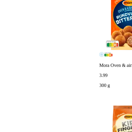
Mora Oven & airfr
3
.
99
300 g