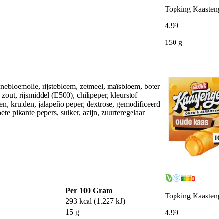
Topking Kaasteng
4
.
99
150 g
loemolie, rijstebloem, zetmeel, maïsbloem, boter
ut, rijsmiddel (E500), chilipeper, kleurstof
ijen, kruiden, jalapeño peper, dextrose, gemodificeerd
te pikante pepers, suiker, azijn, zuurteregelaar
Per 100 Gram
Topking Kaasteng
293 kcal (1.227 kJ)
15 g
4
.
99