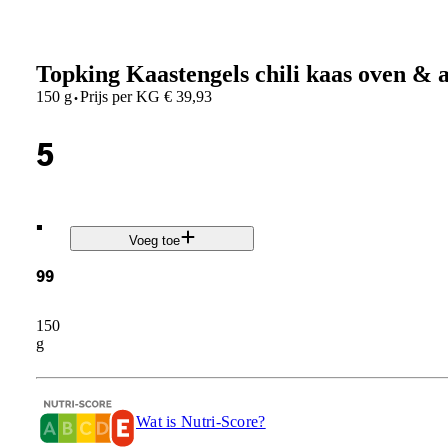
Topking Kaastengels chili kaas oven & a
·
150 g
Prijs per
KG
€
39,93
5
.
Voeg toe
99
150
g
Wat is Nutri-Score?