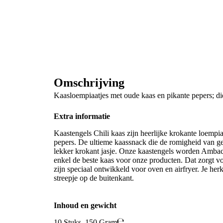
Omschrijving
Kaasloempiaatjes met oude kaas en pikante pepers; di
Extra informatie
Kaastengels Chili kaas zijn heerlijke krokante loempi
pepers. De ultieme kaassnack die de romigheid van g
lekker krokant jasje. Onze kaastengels worden Amba
enkel de beste kaas voor onze producten. Dat zorgt vo
zijn speciaal ontwikkeld voor oven en airfryer. Je her
streepje op de buitenkant.
Inhoud en gewicht
10 Stuks. 150 Gram