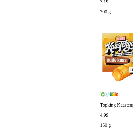
3
.
19
300 g
Topking Kaasteng
4
.
99
150 g